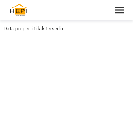
Skip
to
content
Data properti tidak tersedia