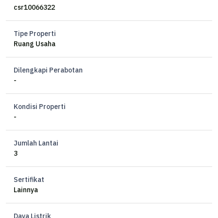
- Pos security
csr10066322
- Hadap utara
Tipe Properti
exclude Pbb dan deposit sewa
Ruang Usaha
Dilengkapi Perabotan
-
Kondisi Properti
-
Jumlah Lantai
3
Sertifikat
Lainnya
Daya Listrik