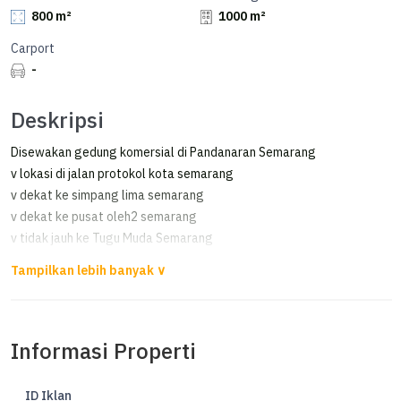
800 m²
1000 m²
Carport
-
Deskripsi
Disewakan gedung komersial di Pandanaran Semarang
v lokasi di jalan protokol kota semarang
v dekat ke simpang lima semarang
v dekat ke pusat oleh2 semarang
v tidak jauh ke Tugu Muda Semarang
- Kapasitas parkir +/1 18 mobil
- Ada parkir dibelakang gedung
- Listrik 131 kva
Informasi Properti
- Kamar mandi
- Dapur
- Lobi
ID Iklan