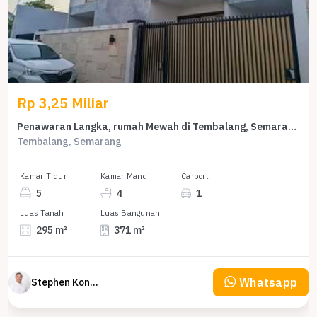
Rp 3,25 Miliar
Penawaran Langka, rumah Mewah di Tembalang, Semarang, LB 371m²
Tembalang, Semarang
Kamar Tidur
Kamar Mandi
Carport
5
4
1
Luas Tanah
Luas Bangunan
295 m²
371 m²
Whatsapp
Stephen Konsultan Properti