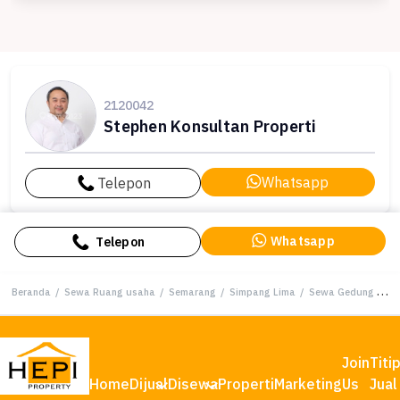
2120042
Stephen Konsultan Properti
Whatsapp
Telepon
Whatsapp
Telepon
Beranda
/
Sewa Ruang usaha
/
Semarang
/
Simpang Lima
/
Sewa Gedung Tengah Kota Semarang, Strategis !!
Join
Titi
Home
Dijual
Disewa
Properti
Marketing
Us
Jual