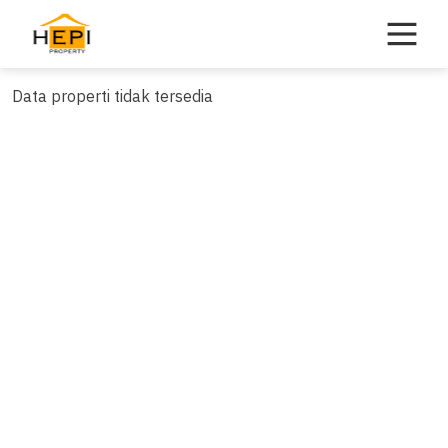
Skip
to
content
Data properti tidak tersedia