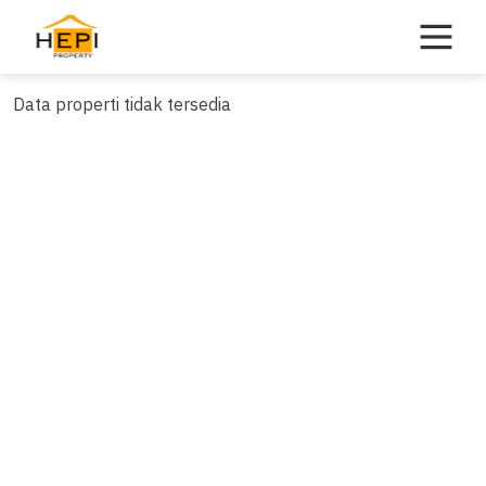
Skip
to
content
Data properti tidak tersedia