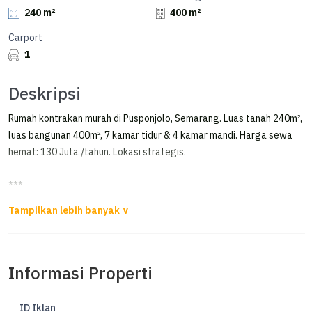
240 m²
400 m²
Carport
1
Deskripsi
Rumah kontrakan murah di Pusponjolo, Semarang. Luas tanah 240m²,
luas bangunan 400m², 7 kamar tidur & 4 kamar mandi. Harga sewa
hemat: 130 Juta /tahun. Lokasi strategis.
***
Disewakan Rumah 2 Lantai Di Pusponjolo Semarang
Disewakan Rumah di Pusponjolo Semarang
Informasi Properti
Luas Tanah 240m²
Luas Bangunan 400m²
Kamar Tidur 6+1
ID Iklan