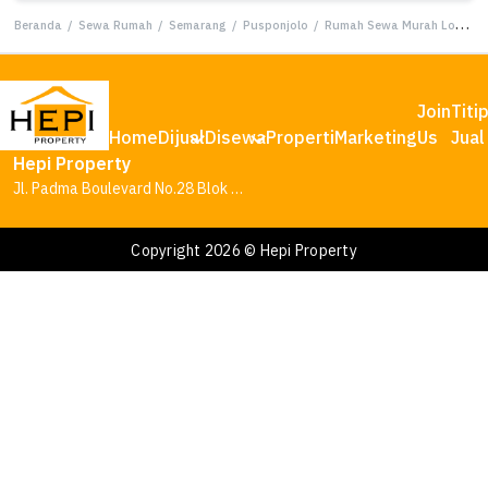
Beranda
/
Sewa Rumah
/
Semarang
/
Pusponjolo
/
Rumah Sewa Murah Lokasi Pusponjolo, Semarang, LB 400m²
Join
Titi
Home
Dijual
Disewa
Properti
Marketing
Us
Jual
Hepi Property
Jl. Padma Boulevard No.28 Blok AA1, Tambakharjo, Kec. Semarang Barat, Kota Semarang, Jawa Tengah 50145
Copyright 2026 © Hepi Property