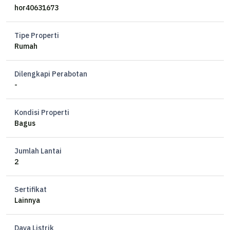
Kamar Mandi 4
hor40631673
Air PDAM
Listrik 2200 watt
Tipe Properti
Hadap Selatan
Rumah
Sertifikat HM
Dilengkapi Perabotan
Harga 130 juta/tahun
-
Kondisi Properti
Bagus
Jumlah Lantai
2
Sertifikat
Lainnya
Daya Listrik