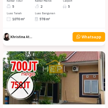
Kamar Tidur
Kamar Mandi
Carport
5
2
5
Luas Tanah
Luas Bangunan
1070 m²
578 m²
Whatsapp
Khristina Atmodjo