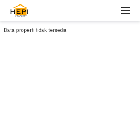
Skip
to
content
Data properti tidak tersedia