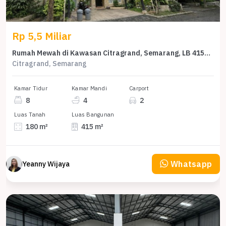
Rp 5,5 Miliar
Rumah Mewah di Kawasan Citragrand, Semarang, LB 415m², Harga 5,5 Miliar
Citragrand, Semarang
Kamar Tidur
Kamar Mandi
Carport
8
4
2
Luas Tanah
Luas Bangunan
180 m²
415 m²
Whatsapp
Yeanny Wijaya