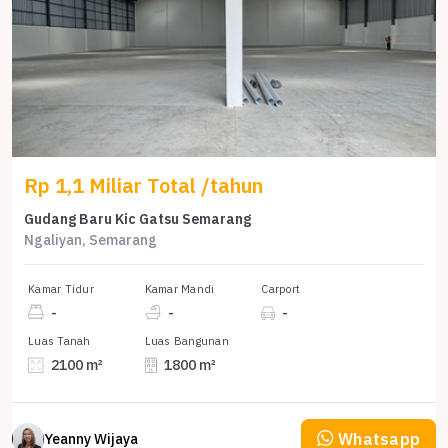
Rp 1,1 Miliar Total /tahun
Gudang Baru Kic Gatsu Semarang
Ngaliyan, Semarang
Kamar Tidur
Kamar Mandi
Carport
-
-
-
Luas Tanah
Luas Bangunan
2100 m²
1800 m²
Whatsapp
Yeanny Wijaya