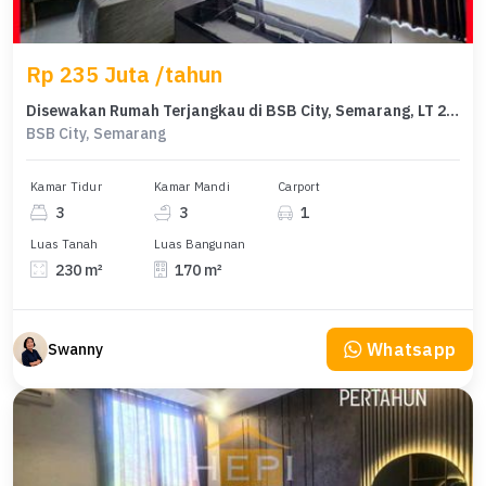
Rp 235 Juta /tahun
Disewakan Rumah Terjangkau di BSB City, Semarang, LT 230m²
BSB City, Semarang
Kamar Tidur
Kamar Mandi
Carport
3
3
1
Luas Tanah
Luas Bangunan
230 m²
170 m²
Whatsapp
Swanny