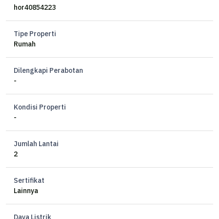
2 Kamar Tidur
hor40854223
3 Kamar Mandi
1 Kamar Tidur Pembantu
Tipe Properti
1 Kamar Mandi Pembantu
Rumah
Listrik 2200 watt
Semi Furnish
Dilengkapi Perabotan
Hadap Timur Laut
-
Sertifikat HGB
Carport 1 mobil
Kondisi Properti
-
Harga sewa 250 juta/tahun (nego)
Jumlah Lantai
2
Sertifikat
Lainnya
Daya Listrik