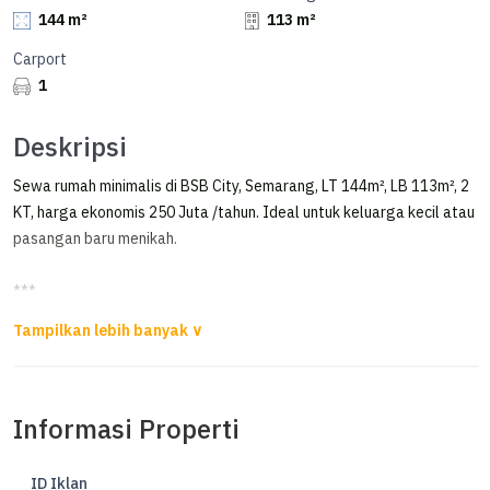
144 m²
113 m²
Carport
1
Deskripsi
Sewa rumah minimalis di BSB City, Semarang, LT 144m², LB 113m², 2
KT, harga ekonomis 250 Juta /tahun. Ideal untuk keluarga kecil atau
pasangan baru menikah.
***
Rumah Baru Hillago Bsb City Semarang
Disewakan rumah baru di Hilago BSB City Semarang
Informasi Properti
Bangunan 2 lantai
Luas Tanah 144m²
Luas Bangunan 113m²
ID Iklan