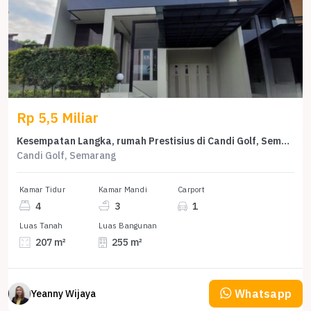
Rp 5,5 Miliar
Kesempatan Langka, rumah Prestisius di Candi Golf, Semarang, LB 255m²
Candi Golf, Semarang
Kamar Tidur
Kamar Mandi
Carport
4
3
1
Luas Tanah
Luas Bangunan
207 m²
255 m²
Whatsapp
Yeanny Wijaya