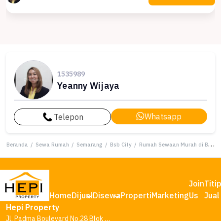
1535989
Yeanny Wijaya
Whatsapp
Telepon
Beranda
/
Sewa Rumah
/
Semarang
/
Bsb City
/
Rumah Sewaan Murah di BSB City, Semarang, 2 KT, Harga 250 Juta /tahun
Join
Titi
Home
Dijual
Disewa
Properti
Marketing
Us
Jual
Hepi Property
Jl. Padma Boulevard No.28 Blok AA1, Tambakharjo, Kec. Semarang Barat, Kota Semarang, Jawa Tengah 50145