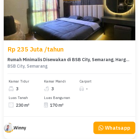
Rp 235 Juta /tahun
Rumah Minimalis Disewakan di BSB City, Semarang, Harga Ekonomis
BSB City, Semarang
Kamar Tidur
Kamar Mandi
Carport
3
3
-
Luas Tanah
Luas Bangunan
230 m²
170 m²
Whatsapp
Winny