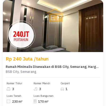
Rp 240 Juta /tahun
Rumah Minimalis Disewakan di BSB City, Semarang, Harga Ekonomis
BSB City, Semarang
Kamar Tidur
Kamar Mandi
Carport
3
3
1
Luas Tanah
Luas Bangunan
230 m²
170 m²