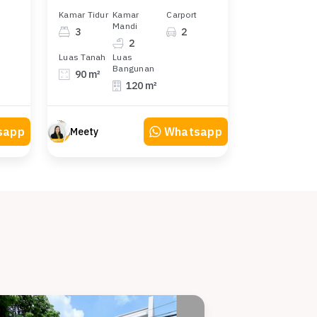
Kamar Tidur
Kamar
Carport
Mandi
3
2
2
Luas Tanah
Luas
Bangunan
90 m²
120 m²
sapp
Whatsapp
Meety