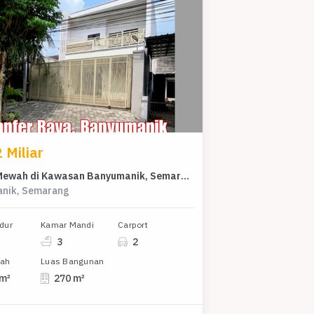
 Miliar
Rumah Mewah di Kawasan Banyumanik, Semarang, LB 270m², Harga 3,2 Miliar
nik, Semarang
dur
Kamar Mandi
Carport
3
2
nah
Luas Bangunan
 m²
270 m²