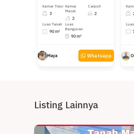
Kamar Tidur
Kamar
Carport
Kama
Mandi
3
2
2
Luas Tanah
Luas
Luas
Bangunan
90 m²
90 m²
Whatsapp
Maya
O
Listing Lainnya