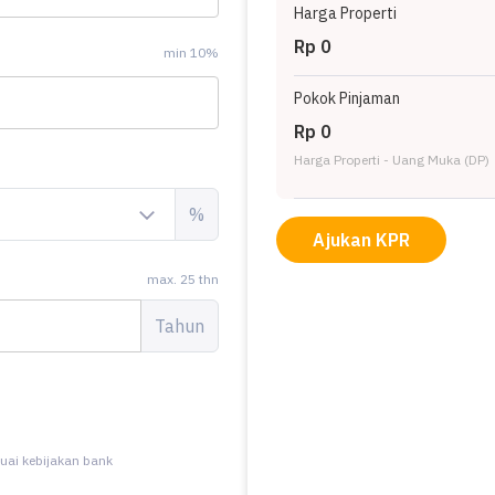
Harga Properti
Rp 0
min 10%
Pokok Pinjaman
Rp 0
Harga Properti - Uang Muka (DP)
%
Ajukan KPR
max. 25 thn
Tahun
uai kebijakan bank