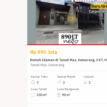
Rp 890 Juta
Ruma
Tanah Mas, Semarang
Kamar Tidur
Kamar Mandi
Carport
3
2
2
Luas Tanah
Luas Bangunan
100 m²
90 m²