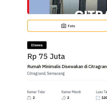
Foto
Disewa
Rp 75 Juta
Rumah Minimalis Disewakan di Citragra
Citragrand, Semarang
Kamar Tidur
Kamar Mandi
Luas T
2
2
120