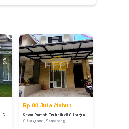
Rp 80 Juta /tahun
Rumah Minimalis Disewakan di Citragrand, Semarang, Harga Ekonomis
Sewa Rumah Terbaik di Citragrand, Semarang, Harga Terjangkau
Citragrand, Semarang