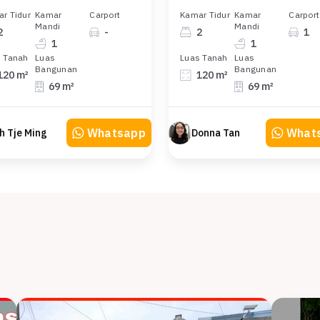
r Tidur
Kamar
Carport
Kamar Tidur
Kamar
Carport
Mandi
Mandi
2
-
2
1
1
1
 Tanah
Luas
Luas Tanah
Luas
Bangunan
Bangunan
120 m²
120 m²
69 m²
69 m²
Whatsapp
What
h Tje Ming
Donna Tan