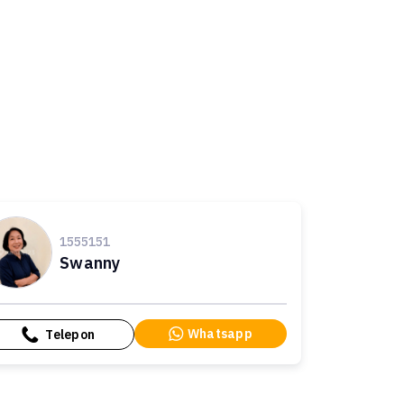
1555151
Swanny
Whatsapp
Telepon