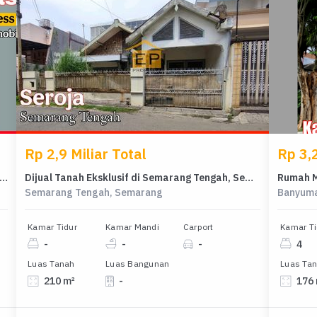
Rp 2,9 Miliar Total
Rp 3,2
h Idaman di Tanah Mas, Semarang, 3 KT, Harga 890 Juta
Dijual Tanah Eksklusif di Semarang Tengah, Semarang, LT 210m²
Semarang Tengah, Semarang
Banyuma
Kamar Tidur
Kamar Mandi
Carport
Kamar Ti
-
-
-
4
Luas Tanah
Luas Bangunan
Luas Ta
210 m²
-
176