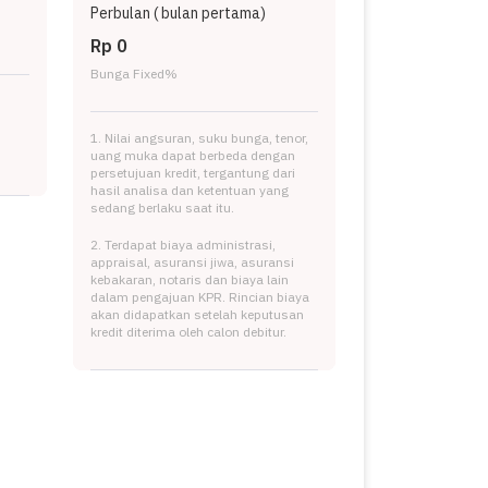
Perbulan (
bulan pertama)
Rp 0
Bunga Fixed
%
1. Nilai angsuran, suku bunga, tenor,
uang muka dapat berbeda dengan
persetujuan kredit, tergantung dari
hasil analisa dan ketentuan yang
sedang berlaku saat itu.
2. Terdapat biaya administrasi,
appraisal, asuransi jiwa, asuransi
kebakaran, notaris dan biaya lain
dalam pengajuan KPR. Rincian biaya
akan didapatkan setelah keputusan
kredit diterima oleh calon debitur.