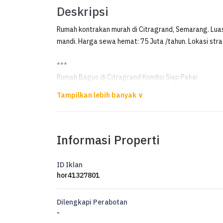
Deskripsi
Rumah kontrakan murah di Citragrand, Semarang. Luas
mandi. Harga sewa hemat: 75 Juta /tahun. Lokasi stra
***
Rumah Bagus di Citragrand Kondisi Siap Pakai
Disewakan Rumah di Citragrand Semarang
Luas Tanah 120m²
Informasi Properti
Luas Bangunan 96m²
Kamar Tidur 2
Kamar Mandi 2
ID Iklan
Listrik 2200 watt
hor41327801
Air Artetis
Sertifikat HGB
Dilengkapi Perabotan
-
Harga 75 juta pertahun nego