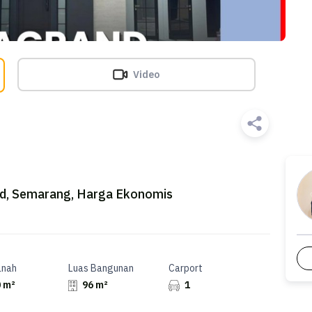
Video
nd, Semarang, Harga Ekonomis
anah
Luas Bangunan
Carport
 m²
96 m²
1