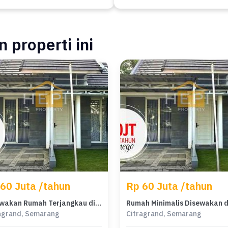
 properti ini
60 Juta /tahun
Rp 60 Juta /tahun
Disewakan Rumah Terjangkau di Citragrand, Semarang, LT 120m²
agrand, Semarang
Citragrand, Semarang