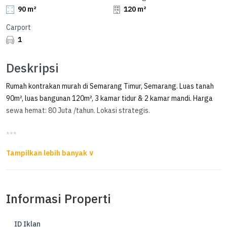
90 m²
120 m²
Carport
1
Deskripsi
Rumah kontrakan murah di Semarang Timur, Semarang. Luas tanah
90m², luas bangunan 120m², 3 kamar tidur & 2 kamar mandi. Harga
sewa hemat: 80 Juta /tahun. Lokasi strategis.
***
Sewa Rumah Citragrand Murah Full Furnished
Full furnished
One Gate System
Informasi Properti
Lingkungan nyaman dan tenang
Tinggal Bawa Koper !!
ID Iklan