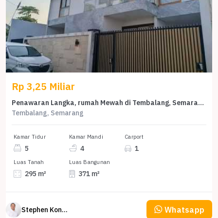
Rp 3,25 Miliar
Penawaran Langka, rumah Mewah di Tembalang, Semarang, LB 371m²
Tembalang, Semarang
Kamar Tidur
Kamar Mandi
Carport
5
4
1
Luas Tanah
Luas Bangunan
295 m²
371 m²
Whatsapp
Stephen Konsultan Properti