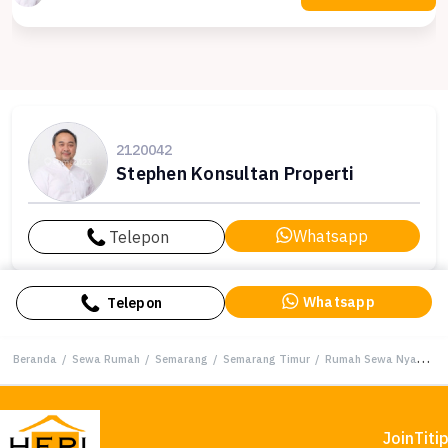
2120042
Stephen Konsultan Properti
Whatsapp
Telepon
Whatsapp
Telepon
Beranda
/
Sewa Rumah
/
Semarang
/
Semarang Timur
/
Rumah Sewa Nyaman Lokasi Semarang Timur, Semarang, LB 120m²
Join
Titi