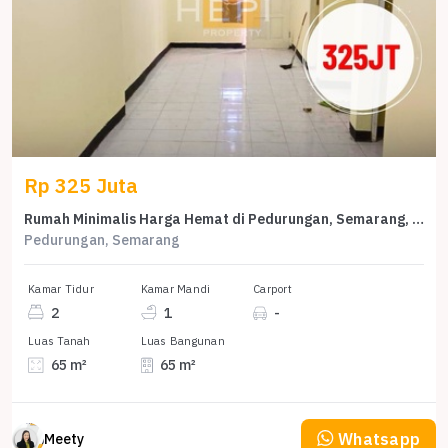
Rp 325 Juta
Rumah Minimalis Harga Hemat di Pedurungan, Semarang, LB 65m²
Pedurungan, Semarang
Kamar Tidur
Kamar Mandi
Carport
2
1
-
Luas Tanah
Luas Bangunan
65 m²
65 m²
Whatsapp
Meety