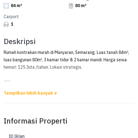
84 m²
80 m²
Carport
1
Deskripsi
Rumah kontrakan murah di Manyaran, Semarang. Luas tanah 84m²,
luas bangunan 80m², 3 kamar tidur & 2 kamar mandi. Harga sewa
hemat: 125 Juta /tahun. Lokasi strategis.
***
Disewakan Rumah di Paramount Village Furnished Bagus Semarang
Disewakan Rumah di Paramount Village Semarang
Informasi Properti
Luas Tanah 84m²
Luas Bangunan 80m²
Kamar Tidur 3
ID Iklan