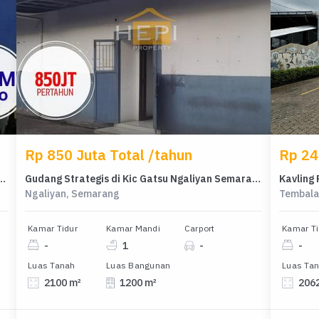
Rp 850 Juta Total /tahun
Rp 24 
h Prestisius di BSB City, Semarang, LB 1100m²
Gudang Strategis di Kic Gatsu Ngaliyan Semarang
Ngaliyan, Semarang
Tembala
Kamar Tidur
Kamar Mandi
Carport
Kamar Ti
-
1
-
-
Luas Tanah
Luas Bangunan
Luas Ta
2100 m²
1200 m²
206