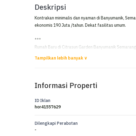
Deskripsi
Kontrakan minimalis dan nyaman di Banyumanik, Semara
ekonomis 190 Juta /tahun. Dekat fasilitas umum.
***
Rumah Baru di Citrasun Garden Banyumanik Semaran
Disewakan rumah baru gress di Citrasun Garden, Sem
Luas Tanah 200m²
Informasi Properti
Luas Bangunan 250m²
Kamar Tidur 5+1
Kamar Mandi 3+1
ID Iklan
Garasi 1 mobil
hor41557629
Carport 2 mobil
Listrik 4400 watt
Dilengkapi Perabotan
Air Artetis
-
Hadap Barat Daya