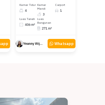
Kamar Tidur
Kamar
Carport
Mandi
4
1
3
Luas Tanah
Luas
Bangunan
406 m²
271 m²
sapp
Whatsapp
Yeanny Wijaya