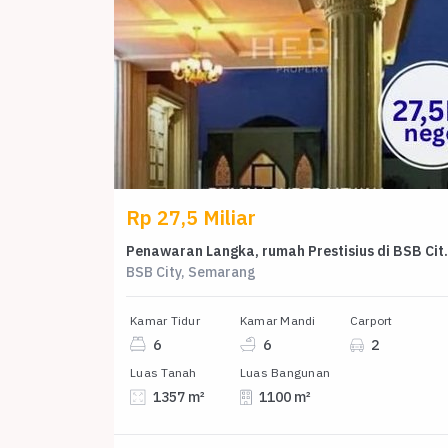
Rp 27,5 Miliar
Penawaran Langka, ruma
BSB City, Semarang
Kamar Tidur
Kamar Mandi
Carport
6
6
2
Luas Tanah
Luas Bangunan
1357 m²
1100 m²