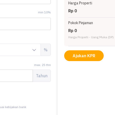
Harga Properti
Rp 0
min 10%
Pokok Pinjaman
Rp 0
Harga Properti - Uang Muka (DP)
%
Ajukan KPR
max. 25 thn
Tahun
uai kebijakan bank