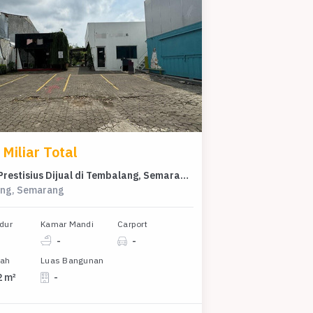
Miliar Total
Kavling Prestisius Dijual di Tembalang, Semarang, Harga 24 Miliar
ng, Semarang
dur
Kamar Mandi
Carport
-
-
nah
Luas Bangunan
2 m²
-