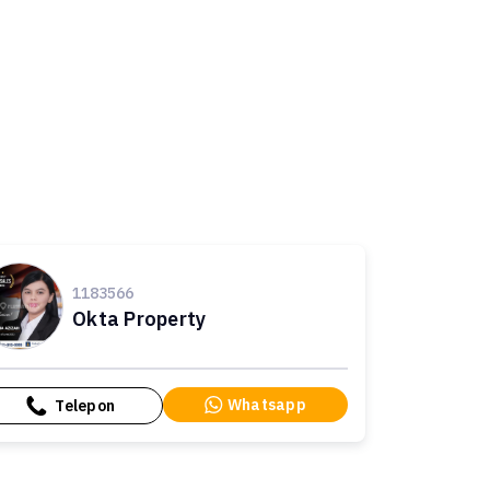
1183566
Okta Property
Whatsapp
Telepon