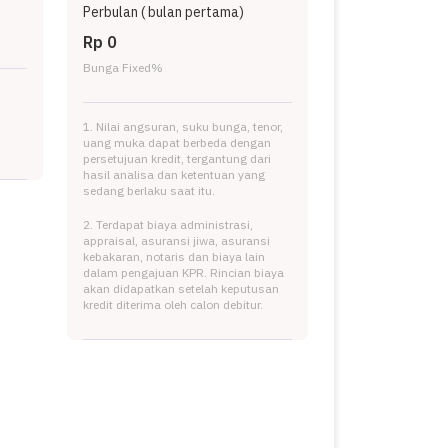
Perbulan (
bulan pertama)
Rp 0
Bunga Fixed
%
1. Nilai angsuran, suku bunga, tenor,
uang muka dapat berbeda dengan
persetujuan kredit, tergantung dari
hasil analisa dan ketentuan yang
sedang berlaku saat itu.
2. Terdapat biaya administrasi,
appraisal, asuransi jiwa, asuransi
kebakaran, notaris dan biaya lain
dalam pengajuan KPR. Rincian biaya
akan didapatkan setelah keputusan
kredit diterima oleh calon debitur.