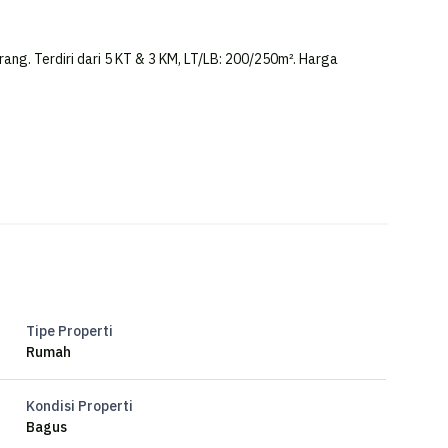
ng. Terdiri dari 5 KT & 3 KM, LT/LB: 200/250m². Harga
g
arang
Tipe Properti
Rumah
Kondisi Properti
Bagus