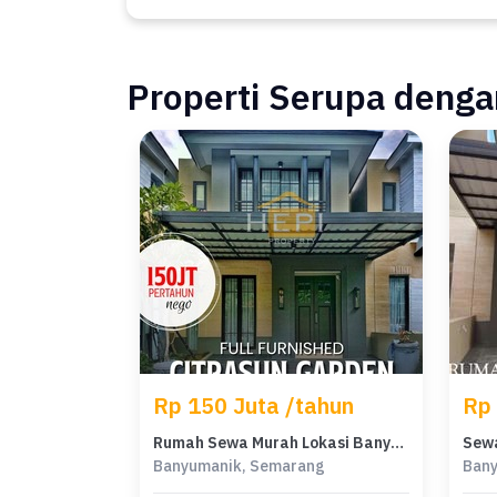
Properti Serupa dengan
Rp 150 Juta /tahun
Rp 
Rumah Sewa Murah Lokasi Banyumanik, Semarang, LB 136m²
Banyumanik, Semarang
Bany