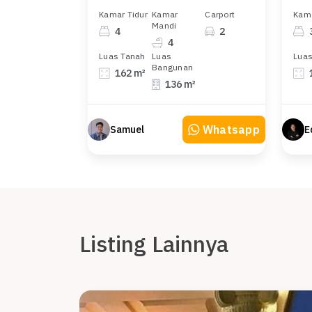
Kamar Tidur
Kamar
Carport
Kama
Mandi
4
2
4
Luas Tanah
Luas
Luas
Bangunan
162 m²
136 m²
Whatsapp
Samuel
E
Listing Lainnya