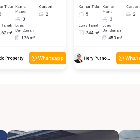
r Tidur
Kamar
Carport
Kamar Tidur
Kamar
Carport
Mandi
Mandi
3
2
5
2
3
3
 Tanah
Luas
Luas Tanah
Luas
Bangunan
Bangunan
162 m²
344 m²
136 m²
450 m²
Whatsapp
What
do Property
Hery Purnomo