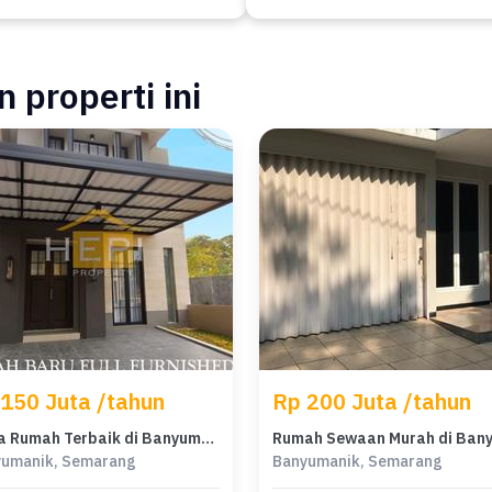
 properti ini
150 Juta /tahun
Rp 200 Juta /tahun
Sewa Rumah Terbaik di Banyumanik, Semarang, Harga Terjangkau
umanik, Semarang
Banyumanik, Semarang