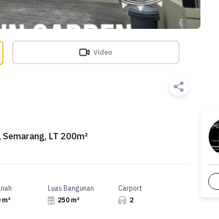
Video
, Semarang, LT 200m²
anah
Luas Bangunan
Carport
 m²
250 m²
2