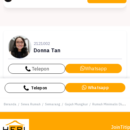
2121002
Donna Tan
Whatsapp
Telepon
Whatsapp
Telepon
Beranda
/
Sewa Rumah
/
Semarang
/
Gajah Mungkur
/
Rumah Minimalis Disewakan di Gajah Mungkur, Semarang, Harga Ekonomis
Join
Titi