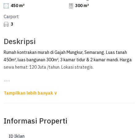
450 m²
300 m²
Carport
3
Deskripsi
Rumah kontrakan murah di Gajah Mungkur, Semarang. Luas tanah
450m², luas bangunan 300m², 3 kamar tidur & 2 kamar mandi. Harga
sewa hemat: 120 Juta /tahun. Lokasi strategis.
***
Rumah di Gajah Mungkur Semarang Selatan. Dekat Akpol, Dekat
Pusat Kota.
Disewakan Rumah di Gajahmungkur Semarang
Informasi Properti
Luas Tanah 450m²
Luas Bangunan 300m²
ID Iklan