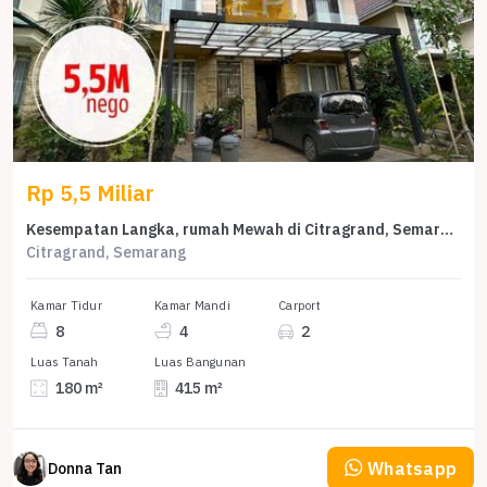
Rp 5,5 Miliar
Kesempatan Langka, rumah Mewah di Citragrand, Semarang, LB 415m²
Citragrand, Semarang
Kamar Tidur
Kamar Mandi
Carport
8
4
2
Luas Tanah
Luas Bangunan
180 m²
415 m²
Whatsapp
Donna Tan