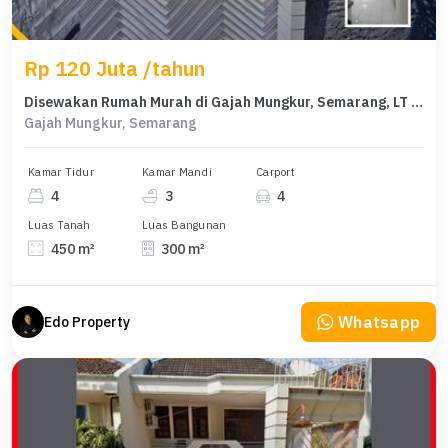
Rp 120 Juta /tahun
Disewakan Rumah Murah di Gajah Mungkur, Semarang, LT 450m²
Gajah Mungkur, Semarang
Kamar Tidur
Kamar Mandi
Carport
4
3
4
Luas Tanah
Luas Bangunan
450 m²
300 m²
Whatsapp
Edo Property