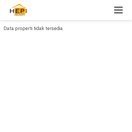
Skip
to
content
Data properti tidak tersedia