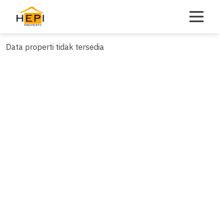
Skip
to
content
Data properti tidak tersedia