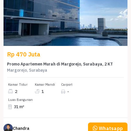
Rp 470 Juta
Promo Apartemen Murah di Margorejo, Surabaya, 2 KT
Margorejo, Surabaya
Kamar Tidur
Kamar Mandi
Carport
2
1
-
Luas Bangunan
31 m²
Whatsapp
Chandra