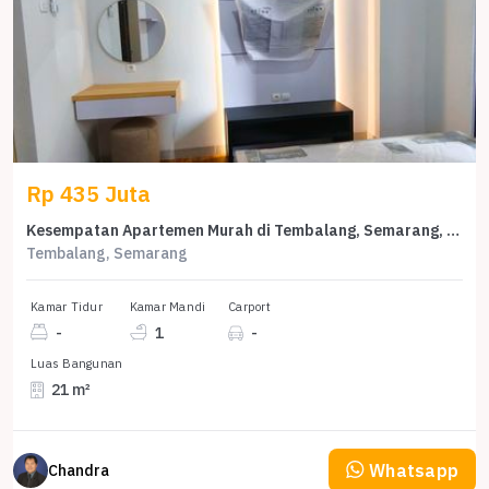
Rp 435 Juta
Kesempatan Apartemen Murah di Tembalang, Semarang, KT
Tembalang, Semarang
Kamar Tidur
Kamar Mandi
Carport
-
1
-
Luas Bangunan
21 m²
Whatsapp
Chandra