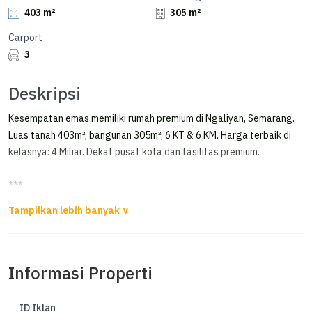
403 m²
305 m²
Carport
3
Deskripsi
Kesempatan emas memiliki rumah premium di Ngaliyan, Semarang.
Luas tanah 403m², bangunan 305m², 6 KT & 6 KM. Harga terbaik di
kelasnya: 4 Miliar. Dekat pusat kota dan fasilitas premium.
***
DiJual Rumah di Ngaliyan Semarang
Dijual Rumah di BPI Ngaliyan Semarang
Full Furnished
Informasi Properti
Rumah 2 Lantai
Luas Tanah 403m²
ID Iklan