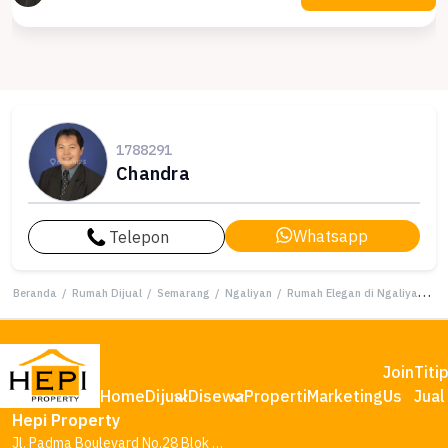
1788291
Chandra
Whatsapp
Telepon
Beranda
/
Rumah Dijual
/
Semarang
/
Ngaliyan
/
Rumah Elegan di Ngaliyan, Semarang, 6 KT, LT 403m²
Join
Titi
Home
Dijual
Disewa
Properti
Marketing
Us
Jual
Hepi Property
Jl. Padma Boulevard No.28 Blok AA1, Tambakharjo, Kec. Semarang Barat, Kota Semarang, Jawa Tengah 50145