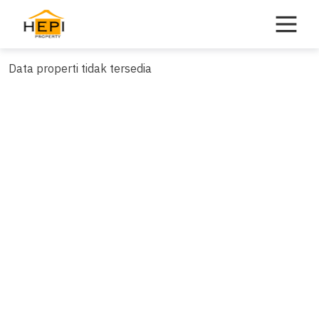
Skip
to
content
Data properti tidak tersedia