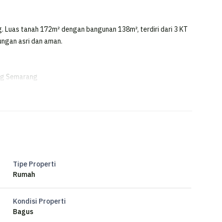
. Luas tanah 172m² dengan bangunan 138m², terdiri dari 3 KT
kungan asri dan aman.
ang Semarang
Semarang
Tipe Properti
Rumah
Kondisi Properti
Bagus