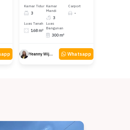
Kamar Tidur
Kamar
Carport
Mandi
3
-
3
Luas Tanah
Luas
Bangunan
168 m²
300 m²
sapp
Whatsapp
Yeanny Wijaya