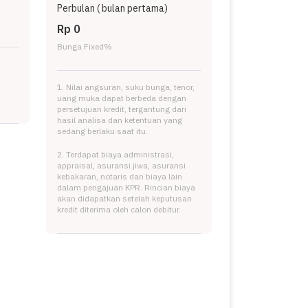
Perbulan (
bulan pertama)
Rp 0
Bunga Fixed
%
1. Nilai angsuran, suku bunga, tenor,
uang muka dapat berbeda dengan
persetujuan kredit, tergantung dari
hasil analisa dan ketentuan yang
sedang berlaku saat itu.
2. Terdapat biaya administrasi,
appraisal, asuransi jiwa, asuransi
kebakaran, notaris dan biaya lain
dalam pengajuan KPR. Rincian biaya
akan didapatkan setelah keputusan
kredit diterima oleh calon debitur.