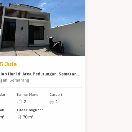
5 Juta
Rumah Siap Huni di Area Pedurungan, Semarang, LT 100m²
gan, Semarang
dur
Kamar Mandi
Carport
2
1
nah
Luas Bangunan
 m²
70 m²