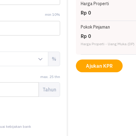
Harga Properti
Rp 0
min 10%
Pokok Pinjaman
Rp 0
Harga Properti - Uang Muka (DP)
%
Ajukan KPR
max. 25 thn
Tahun
uai kebijakan bank