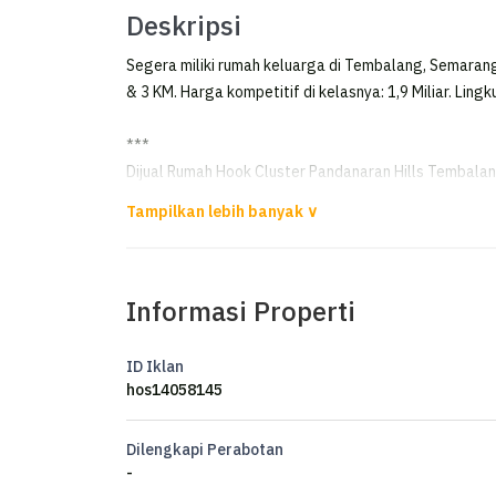
Deskripsi
Segera miliki rumah keluarga di Tembalang, Semarang
& 3 KM. Harga kompetitif di kelasnya: 1,9 Miliar. Ling
***
Dijual Rumah Hook Cluster Pandanaran Hills Tembal
Dijual Cepat Rumah di Pandanaran Hills Tembalang 
Luas Tanah 172m²
Informasi Properti
Luas Bangunan 138m²
Posisi Hook
Kamar Tidur 3+1
ID Iklan
Kamar Mandi 3+1
hos14058145
Air Artetis
Listrik 5500 watt
Dilengkapi Perabotan
Kitchen Sett
-
Full Pagar