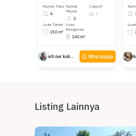
Kamar Tidur
Kamar
Carport
Kama
Mandi
4
-
3
Luas Tanah
Luas
Luas
Bangunan
210 m²
140 m²
Whatsapp
siti nur kolimah
Listing Lainnya