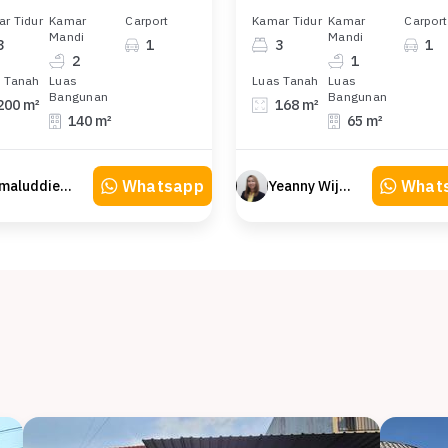
r Tidur
Kamar
Carport
Kamar Tidur
Kamar
Carport
Mandi
Mandi
3
1
3
1
2
1
 Tanah
Luas
Luas Tanah
Luas
Bangunan
Bangunan
200 m²
168 m²
140 m²
65 m²
Whatsapp
What
Amaluddien Property
Yeanny Wijaya