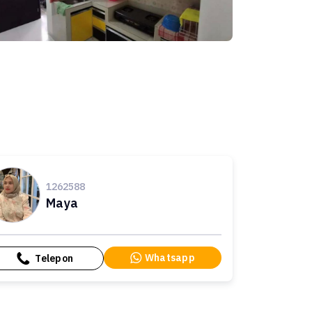
1262588
Maya
Whatsapp
Telepon