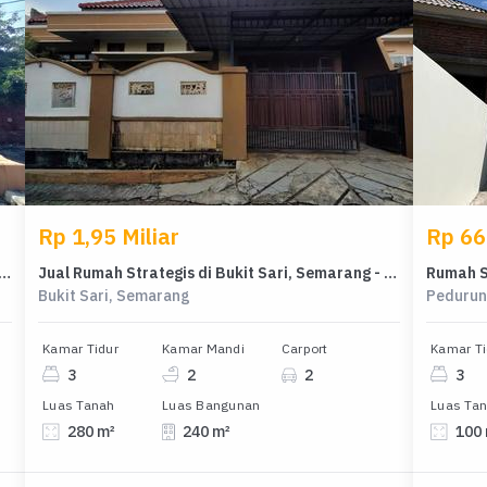
Rp 1,95 Miliar
Rp 66
 Luxury Kalibanteng, Semarang - Harga Menarik 4 Miliar
Jual Rumah Strategis di Bukit Sari, Semarang - LT 280m²
Bukit Sari, Semarang
Pedurun
Kamar Tidur
Kamar Mandi
Carport
Kamar Ti
3
2
2
3
Luas Tanah
Luas Bangunan
Luas Ta
280 m²
240 m²
100