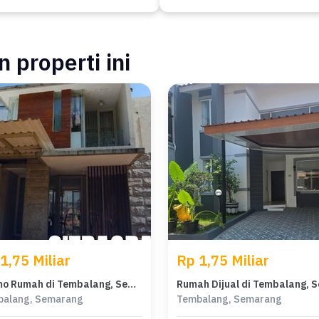
 properti ini
1,75 Miliar
Rp 1,75 Miliar
Promo Rumah di Tembalang, Semarang, LB 140m², Harga 1,75 Miliar
balang, Semarang
Tembalang, Semarang