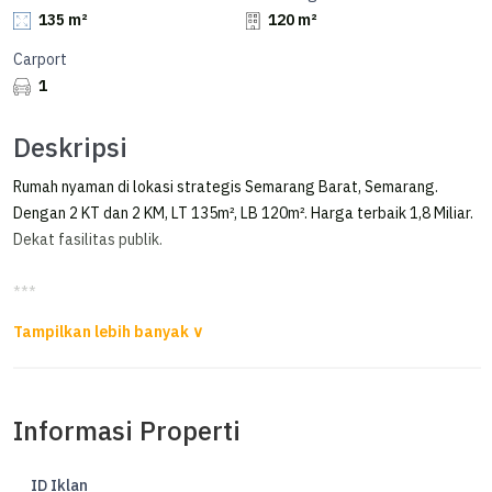
135 m²
120 m²
Carport
1
Deskripsi
Rumah nyaman di lokasi strategis Semarang Barat, Semarang.
Dengan 2 KT dan 2 KM, LT 135m², LB 120m². Harga terbaik 1,8 Miliar.
Dekat fasilitas publik.
***
DiJual Rumah di Semarang Barat
Dijual Rumah di Puri Anjasmoro Semarang
Informasi Properti
Luas Tanah 135m²
Luas Bangunan 120m²
Kamar Tidur 2
ID Iklan