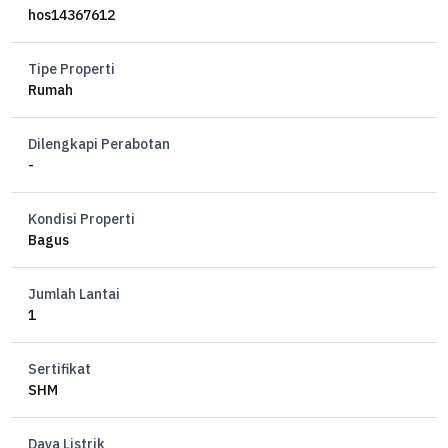
Kamar Mandi 2
hos14367612
Listrik 1300 watt
Air Artetis
Tipe Properti
Water Heater
Rumah
Sertifikat HM
Dilengkapi Perabotan
Harga 1,8 M nego
-
Kondisi Properti
Bagus
Jumlah Lantai
1
Sertifikat
SHM
Daya Listrik