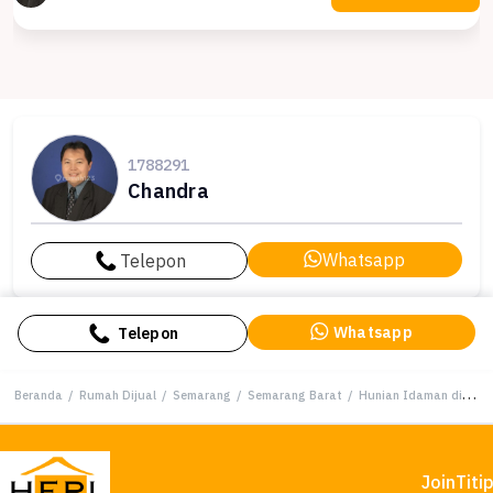
1788291
Chandra
Whatsapp
Telepon
Whatsapp
Telepon
Beranda
/
Rumah Dijual
/
Semarang
/
Semarang Barat
/
Hunian Idaman di Semarang Barat, Semarang, 2 KT, Harga 1,8 Miliar
Join
Titi