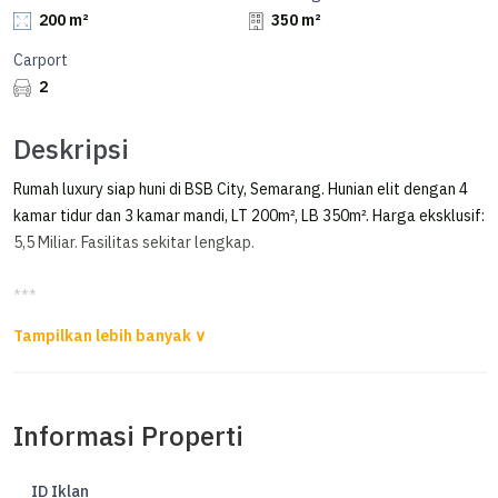
200 m²
350 m²
Carport
2
Deskripsi
Rumah luxury siap huni di BSB City, Semarang. Hunian elit dengan 4
kamar tidur dan 3 kamar mandi, LT 200m², LB 350m². Harga eksklusif:
5,5 Miliar. Fasilitas sekitar lengkap.
***
Rumah Mewah & Bagus, Ada Swimming Pool di Ivy Park Bsb
Dijual Rumah di IVY Park BSB
Rumah bagus, tinggal masuk, ada kolam renang dan full furnished
Informasi Properti
LT 200 mÂ²
LB 350 mÂ²
ID Iklan