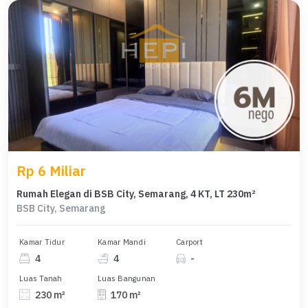
Rp 6 Miliar
Rumah Elegan di BSB City, Semarang, 4 KT, LT 230m²
BSB City, Semarang
Kamar Tidur
Kamar Mandi
Carport
4
4
-
Luas Tanah
Luas Bangunan
230 m²
170 m²