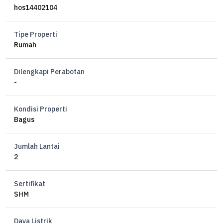
KT 3 + 1
hos14402104
KM 2 + 1
Listrik 5500 Watt
Tipe Properti
Air Artetis
Rumah
Carport 2
ada lift
Dilengkapi Perabotan
Hadap Selatan
-
Harga 5,5 M nego
Kondisi Properti
Bagus
Jumlah Lantai
2
Sertifikat
SHM
Daya Listrik