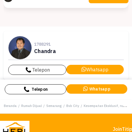
1788291
Chandra
Whatsapp
Telepon
Whatsapp
Telepon
Beranda
/
Rumah Dijual
/
Semarang
/
Bsb City
/
Kesempatan Eksklusif, rumah Mewah di BSB City, Semarang, LB 350m²
Join
Titi