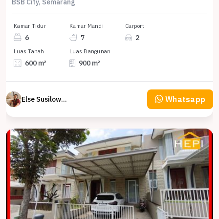
BSB City, Semarang
Kamar Tidur
Kamar Mandi
Carport
6
7
2
Luas Tanah
Luas Bangunan
600 m²
900 m²
Whatsapp
Else Susilowaty