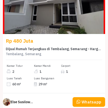
Rp 480 Juta
Dijual Rumah Terjangkau di Tembalang, Semarang - Harga 480 Juta
Tembalang, Semarang
Kamar Tidur
Kamar Mandi
Carport
2
1
1
Luas Tanah
Luas Bangunan
60 m²
29 m²
Whatsapp
Else Susilowaty