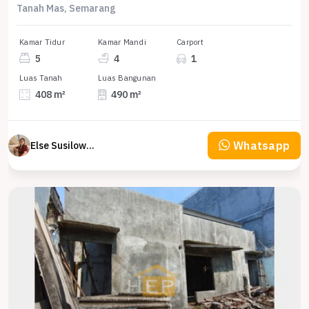
Tanah Mas, Semarang
Kamar Tidur
Kamar Mandi
Carport
5
4
1
Luas Tanah
Luas Bangunan
408 m²
490 m²
Whatsapp
Else Susilowaty