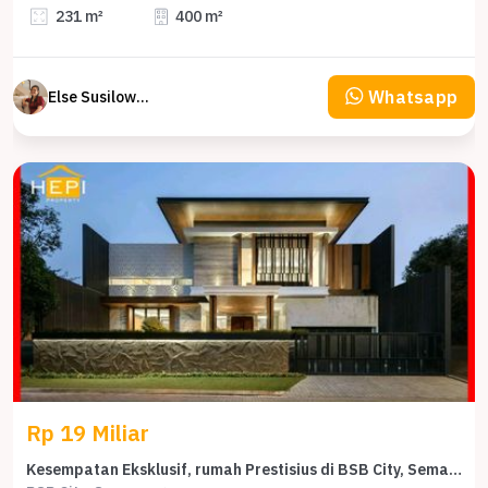
231 m²
400 m²
Whatsapp
Else Susilowaty
Rp 19 Miliar
Kesempatan Eksklusif, rumah Prestisius di BSB City, Semarang, LB 900m²