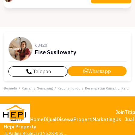
63420
Else Susilowaty
Whatsapp
Telepon
Beranda
/
Rumah
/
Semarang
/
Kedungmundu
/
Kesempatan Rumah di Kedungmundu, Semarang, LB 45m², Harga 1 Miliar
Join
Titi
Home
Dijual
Disewa
Properti
Marketing
Us
Jual
Hepi Property
Jl. Padma Boulevard No.28 Blok AA1, Tambakharjo, Kec. Semarang Barat, Kota Semarang, Jawa Tengah 50145