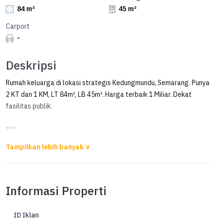
84 m²
45 m²
Carport
-
Deskripsi
Rumah keluarga di lokasi strategis Kedungmundu, Semarang. Punya
2 KT dan 1 KM, LT 84m², LB 45m². Harga terbaik 1 Miliar. Dekat
fasilitas publik.
***
Dijual Rumah di Gaia Reseidence
Kedungmundu Semarang
Dijual Rumah di Gaia Reseidence
Informasi Properti
Kedungmundu Semarang
Luas Tanah 84m²
ID Iklan