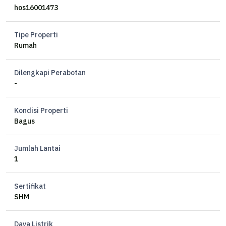
Luas Bangunan 45m²
hos16001473
Kamar Tidur 2+1
Kamar Mandi 1
Tipe Properti
Listrik 1300 watt
Rumah
Air PDAM
Hadap Utara
Dilengkapi Perabotan
Sertifikat HM
-
Harga 1 M nego
Kondisi Properti
Bagus
Jumlah Lantai
1
Sertifikat
SHM
Daya Listrik