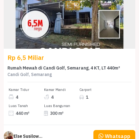
Rp 6,5 Miliar
Rumah Mewah di Candi Golf, Semarang, 4 KT, LT 440m²
Candi Golf, Semarang
Kamar Tidur
Kamar Mandi
Carport
4
4
1
Luas Tanah
Luas Bangunan
440 m²
300 m²
Whatsapp
Else Susilowaty