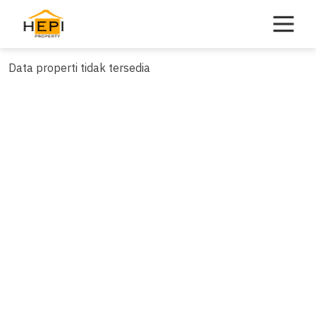
Skip
to
content
Data properti tidak tersedia