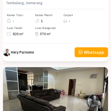
Tembalang, Semarang
Kamar Tidur
Kamar Mandi
Carport
-
1
-
Luas Tanah
Luas Bangunan
820 m²
570 m²
Whatsapp
Hery Purnomo