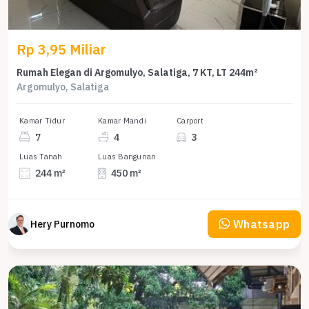
Rp 3,95 Miliar
Rumah Elegan di Argomulyo, Salatiga, 7 KT, LT 244m²
Argomulyo, Salatiga
Kamar Tidur
Kamar Mandi
Carport
7
4
3
Luas Tanah
Luas Bangunan
244 m²
450 m²
Whatsapp
Hery Purnomo