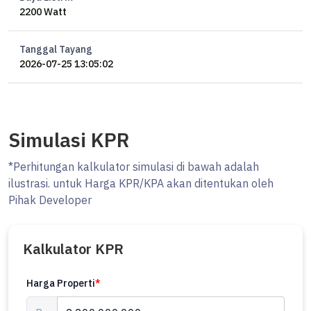
2200 Watt
- Air PDAM
- Listrik 2200W
- Dapur + kitchen set
Tanggal Tayang
- Sertifikat Hak Milik
2026-07-25 13:05:02
Harga nego
Simulasi KPR
*Perhitungan kalkulator simulasi di bawah adalah
ilustrasi. untuk Harga KPR/KPA akan ditentukan oleh
Pihak Developer
Kalkulator KPR
Harga Properti
*