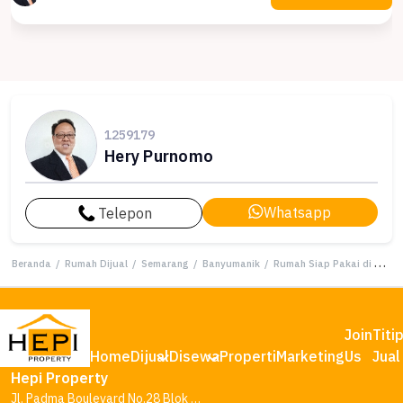
1259179
Hery Purnomo
Whatsapp
Telepon
Beranda
/
Rumah Dijual
/
Semarang
/
Banyumanik
/
Rumah Siap Pakai di Area Banyumanik, Semarang, LT 261m²
Join
Titi
Home
Dijual
Disewa
Properti
Marketing
Us
Jual
Hepi Property
Jl. Padma Boulevard No.28 Blok AA1, Tambakharjo, Kec. Semarang Barat, Kota Semarang, Jawa Tengah 50145