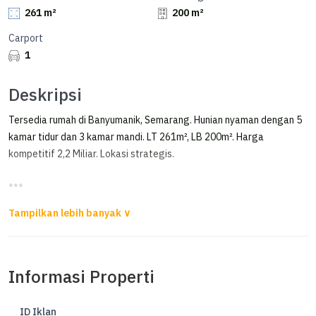
261 m²
200 m²
Carport
1
Deskripsi
Tersedia rumah di Banyumanik, Semarang. Hunian nyaman dengan 5
kamar tidur dan 3 kamar mandi. LT 261m², LB 200m². Harga
kompetitif 2,2 Miliar. Lokasi strategis.
***
Rumah Dijual Durian Banyumanik Dekat Taman Setiabudi Srondol
Dijual Rumah 1½ LT Bagus Siap Huni
Strategis Dkt Fasilitas Umum & Sosial
Informasi Properti
Dekat ke :
- Pintu tol Tembalang
ID Iklan