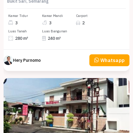
Bukit Sari, Semarang
Kamar Tidur
Kamar Mandi
Carport
3
3
2
Luas Tanah
Luas Bangunan
280 m²
240 m²
Whatsapp
Hery Purnomo