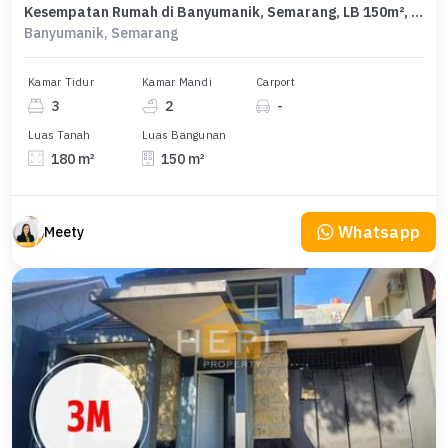
Kesempatan Rumah di Banyumanik, Semarang, LB 150m², Harga 2,1 Miliar
Banyumanik, Semarang
Kamar Tidur
Kamar Mandi
Carport
3
2
-
Luas Tanah
Luas Bangunan
180 m²
150 m²
Whatsapp
Meety