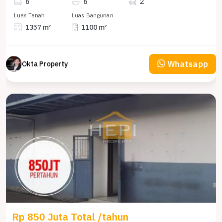
6
6
2
Luas Tanah
Luas Bangunan
1357 m²
1100 m²
Whatsapp
Okta Property
Rp 850 Juta Total /tahun