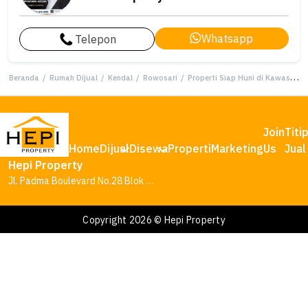
Whatsapp
Telepon
Beranda
/
Rumah Dijual
/
Kendal
/
Rowosari
/
Properti Siap Huni di Kawasan Rowosari, Kendal, LT 69m²
Join
Titi
Home
Dijual
Disewa
Properti
Marketing
Us
Jual
Hepi Property
Jl. Padma Boulevard No.28 Blok AA1, Tambakharjo, Kec. Semarang Barat, Kota Semarang, Jawa Tengah 50145
Copyright 2026 © Hepi Property