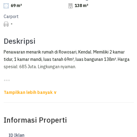
69 m²
138 m²
Carport
-
Deskripsi
Penawaran menarik rumah di Rowosari, Kendal. Memiliki 2 kamar
tidur, 1 kamar mandi, luas tanah 69m², luas bangunan 138m². Harga
spesial: 685 Juta. Lingkungan nyaman.
***
Rumah MURAH di meteseh kendal HOOK
Dijual Rumah MURAH di meteseh kendal HOOK
Informasi Properti
*View lapangan bola
*Dekat masjid
*Dekat sirquit Mijen
ID Iklan