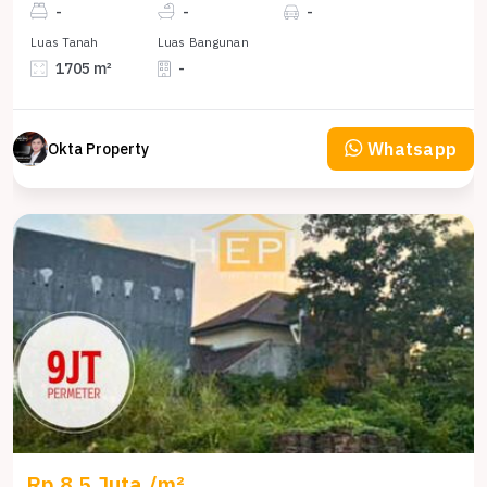
-
-
-
Luas Tanah
Luas Bangunan
1705 m²
-
Whatsapp
Okta Property
Rp 8,5 Juta /m²