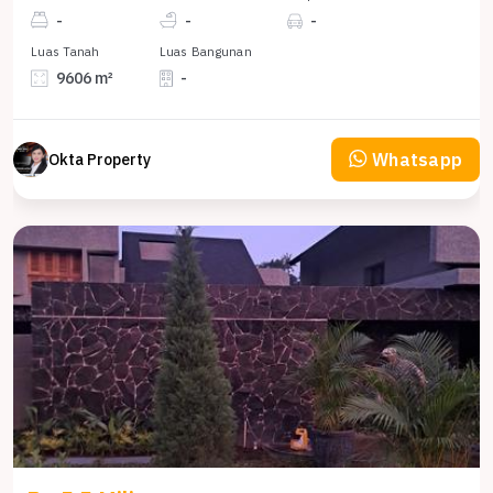
-
-
-
Luas Tanah
Luas Bangunan
9606 m²
-
Whatsapp
Okta Property