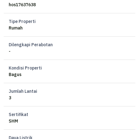
*Dekat taman Mijen
hos17637638
Tipe Properti
Rumah
Dilengkapi Perabotan
-
Kondisi Properti
Bagus
Jumlah Lantai
3
Sertifikat
SHM
Daya Listrik