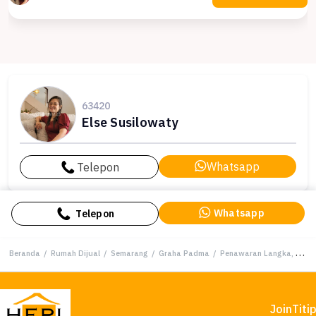
63420
Else Susilowaty
Whatsapp
Telepon
Whatsapp
Telepon
Beranda
/
Rumah Dijual
/
Semarang
/
Graha Padma
/
Penawaran Langka, rumah Prestisius di Graha Padma, Semarang, LB 150m²
Join
Titi