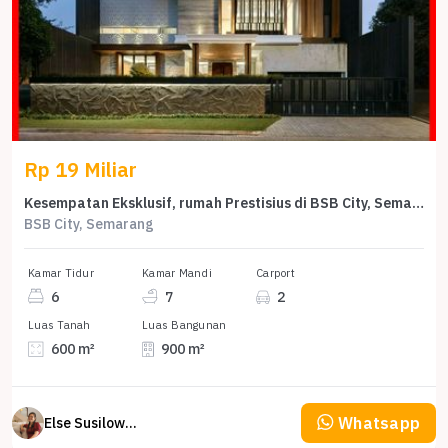
Rp 19 Miliar
Kesempatan Eksklusif, rumah Prestisius di BSB City, Semarang, LB 900m²
BSB City, Semarang
Kamar Tidur
Kamar Mandi
Carport
6
7
2
Luas Tanah
Luas Bangunan
600 m²
900 m²
Whatsapp
Else Susilowaty