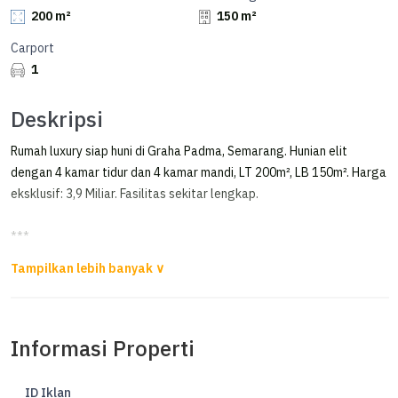
200 m²
150 m²
Carport
1
Deskripsi
Rumah luxury siap huni di Graha Padma, Semarang. Hunian elit
dengan 4 kamar tidur dan 4 kamar mandi, LT 200m², LB 150m². Harga
eksklusif: 3,9 Miliar. Fasilitas sekitar lengkap.
***
Rumah Baru Graha Padma Boulevard Dekat Sekolah Karangturi
Jual Rumah di Graha Padma Boulevard
Informasi Properti
Luas tanah 200 m2
Luas bangunan 150 m2
Kamar tidur 4
ID Iklan