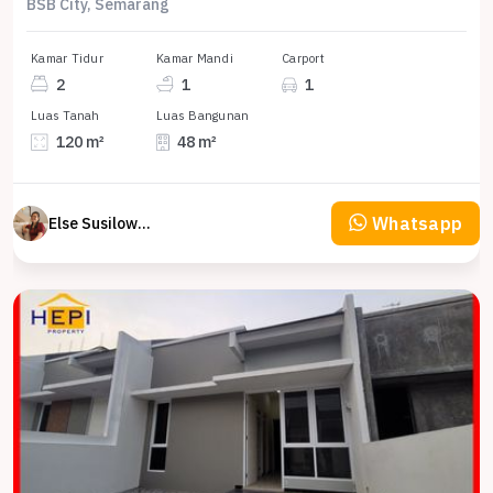
BSB City, Semarang
Kamar Tidur
Kamar Mandi
Carport
2
1
1
Luas Tanah
Luas Bangunan
120 m²
48 m²
Whatsapp
Else Susilowaty