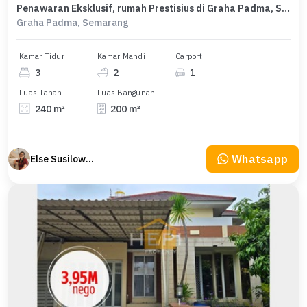
Penawaran Eksklusif, rumah Prestisius di Graha Padma, Semarang, LB 200m²
Graha Padma, Semarang
Kamar Tidur
Kamar Mandi
Carport
3
2
1
Luas Tanah
Luas Bangunan
240 m²
200 m²
Whatsapp
Else Susilowaty