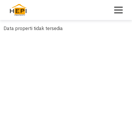
Skip
to
content
Data properti tidak tersedia