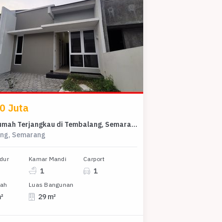
0 Juta
Dijual Rumah Terjangkau di Tembalang, Semarang - Harga 480 Juta
ng, Semarang
dur
Kamar Mandi
Carport
1
1
nah
Luas Bangunan
m²
29 m²