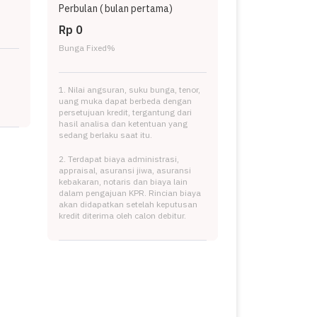
Perbulan (
bulan pertama)
Rp 0
Bunga Fixed
%
1. Nilai angsuran, suku bunga, tenor,
uang muka dapat berbeda dengan
persetujuan kredit, tergantung dari
hasil analisa dan ketentuan yang
sedang berlaku saat itu.
2. Terdapat biaya administrasi,
appraisal, asuransi jiwa, asuransi
kebakaran, notaris dan biaya lain
dalam pengajuan KPR. Rincian biaya
akan didapatkan setelah keputusan
kredit diterima oleh calon debitur.