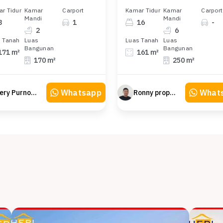
r Tidur
Kamar
Carport
Kamar Tidur
Kamar
Carport
Mandi
Mandi
3
1
16
-
2
6
 Tanah
Luas
Luas Tanah
Luas
Bangunan
Bangunan
171 m²
161 m²
170 m²
250 m²
Whatsapp
What
Hery Purnomo
Ronny property