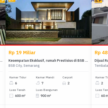
Rp 19 Miliar
Rp 48
Luxury Semarang Tengah, Semarang - Harga Menarik 9,5 Miliar
Kesempatan Eksklusif, rumah Prestisius di BSB City, Semarang, LB 900m²
BSB City, Semarang
Tembala
Kamar Tidur
Kamar Mandi
Carport
Kamar Ti
6
7
2
2
Luas Tanah
Luas Bangunan
Luas Ta
600 m²
900 m²
60 