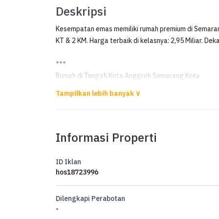
Deskripsi
Kesempatan emas memiliki rumah premium di Semaran
KT & 2 KM. Harga terbaik di kelasnya: 2,95 Miliar. Dek
***
Rumah di Tengah Kota Anggrek Semarang Kota
Dijual Rumah di Tengah Kota
Anggrek Semarang
Informasi Properti
Luas Tanah 171m²
Luas Bangunan 170m²
Kamar Tidur 3+1
ID Iklan
Kamar Mandi 2+1
hos18723996
Harga 2,95 M nego
Dilengkapi Perabotan
-