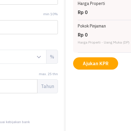
Harga Properti
Rp 0
min 10%
Pokok Pinjaman
Rp 0
Harga Properti - Uang Muka (DP)
%
Ajukan KPR
max. 25 thn
Tahun
uai kebijakan bank