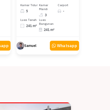
Kamar Tidur
Kamar
Carport
Mandi
5
-
3
Luas Tanah
Luas
Bangunan
241 m²
241 m²
sapp
Whatsapp
Samuel