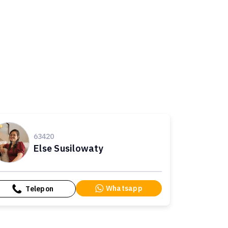
63420
Else Susilowaty
Whatsapp
Telepon