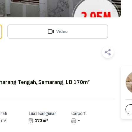
Video
marang Tengah, Semarang, LB 170m²
anah
Luas Bangunan
Carport
 m²
170 m²
-