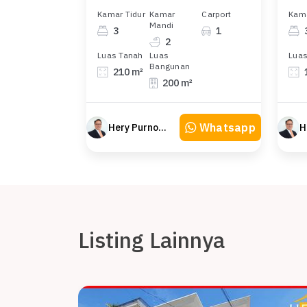
Kamar Tidur
Kamar
Carport
Kama
Mandi
3
1
2
Luas Tanah
Luas
Luas
Bangunan
210 m²
200 m²
Whatsapp
Hery Purnomo
Listing Lainnya