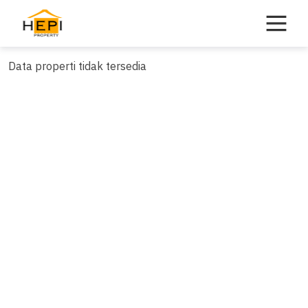
Skip
to
content
Data properti tidak tersedia