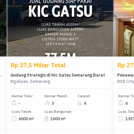
Rp 37,5 Miliar Total
Rp 27,
 di Puspowarno, Semarang, Luas 287m²
Gudang Strategis di Kic Gatsu Semarang Barat
Ngaliyan, Semarang
BSB Cit
Kamar Tidur
Kamar Mandi
Carport
Kamar Ti
-
3
4
6
Luas Tanah
Luas Bangunan
Luas Ta
6000 m²
1600 m²
135