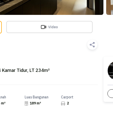
Video
 4 Kamar Tidur, LT 234m²
anah
Luas Bangunan
Carport
 m²
189 m²
2