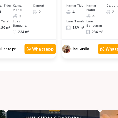
r Tidur
Kamar
Carport
Kamar Tidur
Kamar
Carport
Mandi
Mandi
4
2
4
2
3
4
 Tanah
Luas
Luas Tanah
Luas
Bangunan
Bangunan
189 m²
189 m²
234 m²
234 m²
Whatsapp
What
Julianto property Julianto
Else Susilowaty