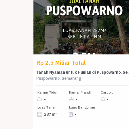
Rp 2,5 Miliar Total
Tanah Nyaman untuk Hunian
Puspowarno, Semarang
Kamar Tidur
Kamar Mandi
Carport
-
-
-
Luas Tanah
Luas Bangunan
287 m²
-