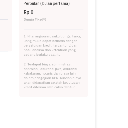
Perbulan (
bulan pertama)
Rp 0
Bunga Fixed
%
1. Nilai angsuran, suku bunga, tenor,
uang muka dapat berbeda dengan
persetujuan kredit, tergantung dari
hasil analisa dan ketentuan yang
sedang berlaku saat itu.
2. Terdapat biaya administrasi,
appraisal, asuransi jiwa, asuransi
kebakaran, notaris dan biaya lain
dalam pengajuan KPR. Rincian biaya
akan didapatkan setelah keputusan
kredit diterima oleh calon debitur.