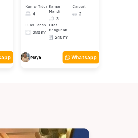
Kamar Tidur
Kamar
Carport
Mandi
4
2
3
Luas Tanah
Luas
Bangunan
280 m²
240 m²
sapp
Whatsapp
Maya