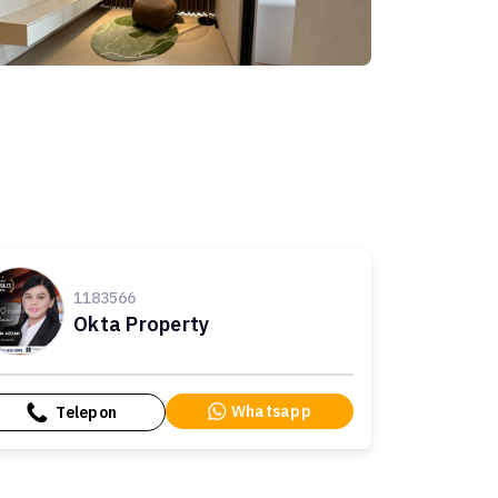
1183566
Okta Property
Whatsapp
Telepon