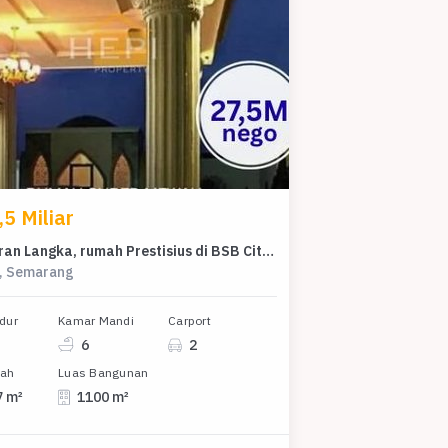
5 Miliar
Penawaran Langka, rumah Prestisius di BSB City, Semarang, LB 1100m²
y, Semarang
dur
Kamar Mandi
Carport
6
2
nah
Luas Bangunan
7 m²
1100 m²