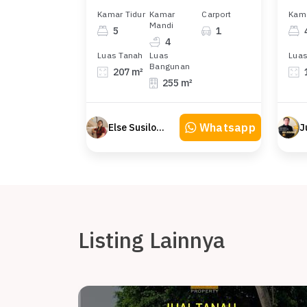
Kamar Tidur
Kamar
Carport
Kama
Mandi
5
1
4
Luas Tanah
Luas
Luas
Bangunan
207 m²
255 m²
Whatsapp
Else Susilowaty
Listing Lainnya