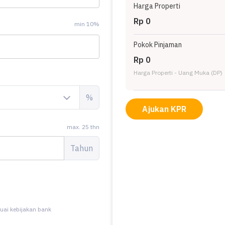
Harga Properti
Rp 0
min 10%
Pokok Pinjaman
Rp 0
Harga Properti - Uang Muka (DP)
%
Ajukan KPR
max. 25 thn
Tahun
uai kebijakan bank