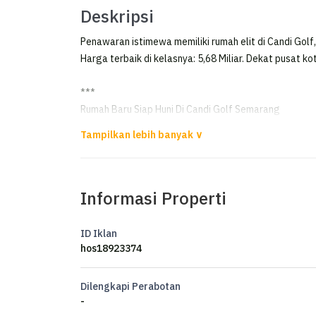
Deskripsi
Penawaran istimewa memiliki rumah elit di Candi Gol
Harga terbaik di kelasnya: 5,68 Miliar. Dekat pusat ko
***
Rumah Baru Siap Huni Di Candi Golf Semarang
Rumah baru siap huni di candigolf semarang
greenwich k.25 17
Informasi Properti
lt 234
lb 189
km 4+1
ID Iklan
kt 4+1
hos18923374
carport 2 mobil
Dilengkapi Perabotan
free bphtb ,ppn,ajb,bn
-
jalan lebar 10 m