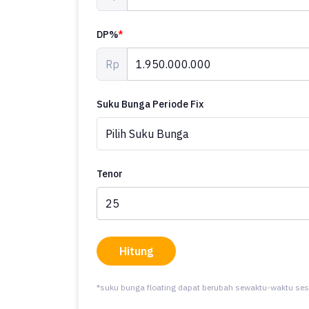
Dan sore hari)
Lokasi strategis. Dekat supermarket,banyak resto re
DP%
*
Rp
Suku Bunga Periode Fix
Tenor
Hitung
*suku bunga floating dapat berubah sewaktu-waktu ses