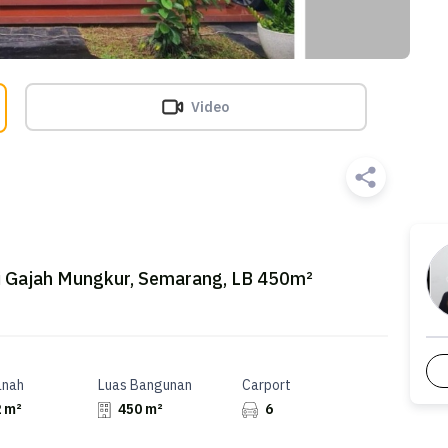
Video
di Gajah Mungkur, Semarang, LB 450m²
anah
Luas Bangunan
Carport
 m²
450 m²
6