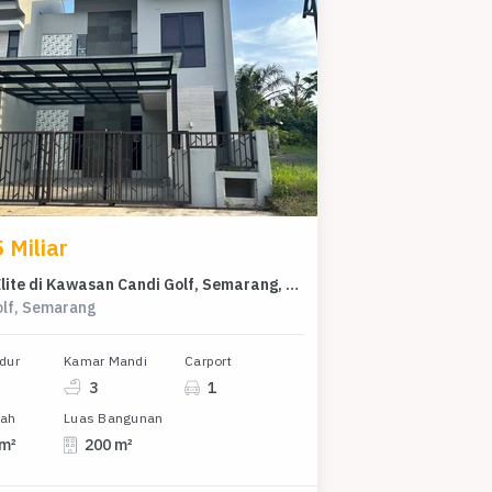
 Miliar
Rumah Elite di Kawasan Candi Golf, Semarang, LB 200m², Harga 4,5 Miliar
olf, Semarang
dur
Kamar Mandi
Carport
3
1
nah
Luas Bangunan
 m²
200 m²