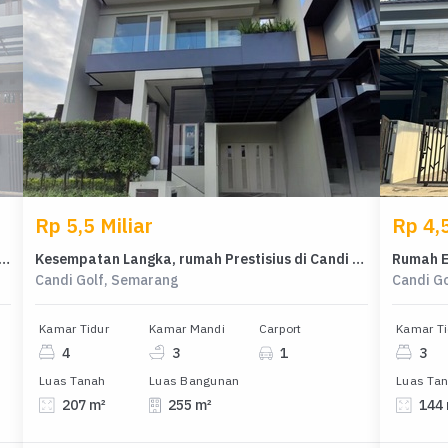
Rp 5,5 Miliar
Rp 4,5
sius di Kawasan Candi Golf, Semarang, LB 250m², Harga 3,7 Miliar
Kesempatan Langka, rumah Prestisius di Candi Golf, Semarang, LB 255m²
Candi Golf, Semarang
Candi G
Kamar Tidur
Kamar Mandi
Carport
Kamar Ti
4
3
1
3
Luas Tanah
Luas Bangunan
Luas Ta
207 m²
255 m²
144