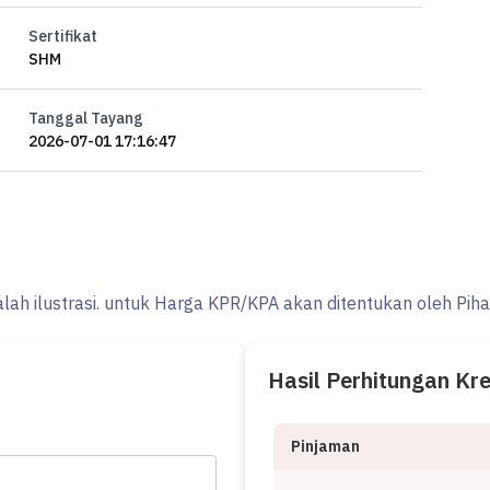
Sertifikat
SHM
Tanggal Tayang
2026-07-01 17:16:47
 renang atau mini zoo)
alah ilustrasi. untuk Harga KPR/KPA akan ditentukan oleh Pih
Hasil Perhitungan Kr
Pinjaman
 Masih asri (udara sejuk,rindang,ada kicauan burung di pagi