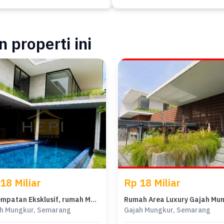
 properti ini
18 Miliar
Rp 18 Miliar
Kesempatan Eksklusif, rumah Mewah di Gajah Mungkur, Semarang, LB 800m²
h Mungkur, Semarang
Gajah Mungkur, Semarang