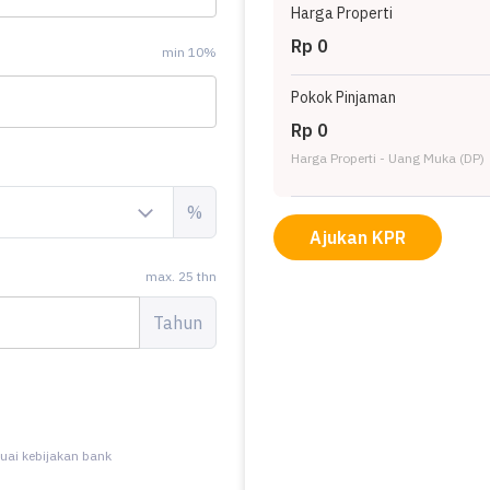
Harga Properti
sto Dan ke pusat kota cuma 5-10 menit
Rp 0
min 10%
Pokok Pinjaman
Rp 0
Harga Properti - Uang Muka (DP)
%
Ajukan KPR
max. 25 thn
Tahun
uai kebijakan bank