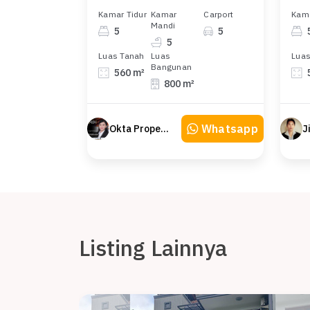
Kamar Tidur
Kamar
Carport
Kama
Mandi
5
5
5
Luas Tanah
Luas
Luas
Bangunan
560 m²
800 m²
Whatsapp
Okta Property
J
Listing Lainnya