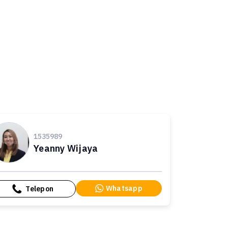
1535989
Yeanny Wijaya
Whatsapp
Telepon