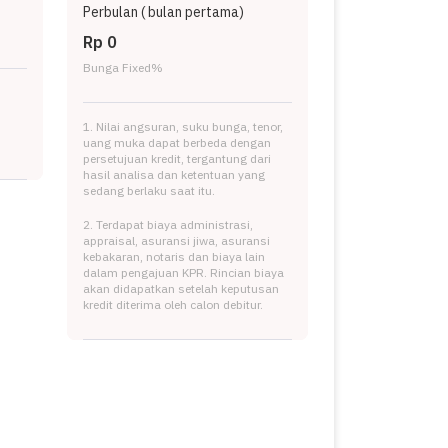
Perbulan (
bulan pertama)
Rp 0
Bunga Fixed
%
1. Nilai angsuran, suku bunga, tenor,
uang muka dapat berbeda dengan
persetujuan kredit, tergantung dari
hasil analisa dan ketentuan yang
sedang berlaku saat itu.
2. Terdapat biaya administrasi,
appraisal, asuransi jiwa, asuransi
kebakaran, notaris dan biaya lain
dalam pengajuan KPR. Rincian biaya
akan didapatkan setelah keputusan
kredit diterima oleh calon debitur.