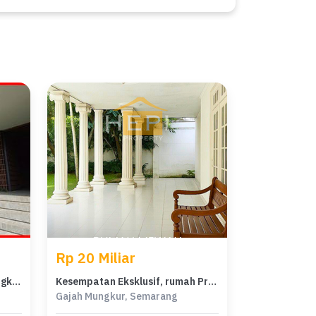
Rp 20 Miliar
Rumah Area Luxury Gajah Mungkur, Semarang - Harga Menarik 18 Miliar
Kesempatan Eksklusif, rumah Prestisius di Gajah Mungkur, Semarang, LB 750m²
Gajah Mungkur, Semarang