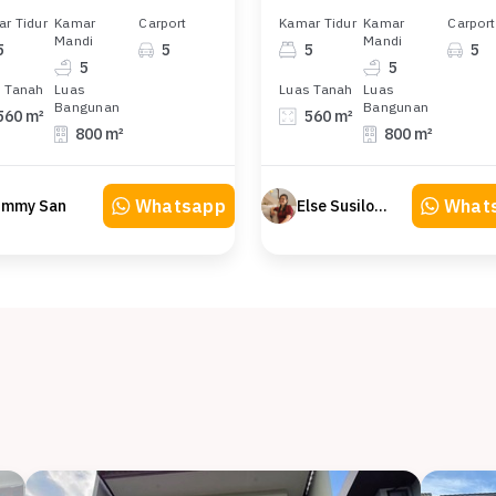
r Tidur
Kamar
Carport
Kamar Tidur
Kamar
Carport
Mandi
Mandi
5
5
5
5
5
5
 Tanah
Luas
Luas Tanah
Luas
Bangunan
Bangunan
560 m²
560 m²
800 m²
800 m²
Whatsapp
What
immy San
Else Susilowaty