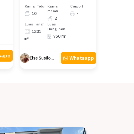
Kamar Tidur
Kamar
Carport
Mandi
10
-
2
Luas Tanah
Luas
Bangunan
1201
750 m²
m²
sapp
Whatsapp
Else Susilowaty