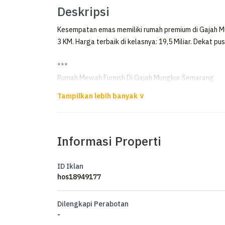
Deskripsi
Kesempatan emas memiliki rumah premium di Gajah M
3 KM. Harga terbaik di kelasnya: 19,5 Miliar. Dekat pu
***
Rumah Mewah Furnish Di Gajah Mungkur Semarang
Dijual Rumah mewah include furnish
Hunian luas Dan asri di daerah Semarang atas
Informasi Properti
Gajahmungkur Semarang
Luas Tanah 832m²
ID Iklan
Luas Bangunan 450m²
hos18949177
Bangunan 1 lantai
Kamar Tidur 3
Dilengkapi Perabotan
Kamar Mandi 3
-
Kamar tidur ART 3