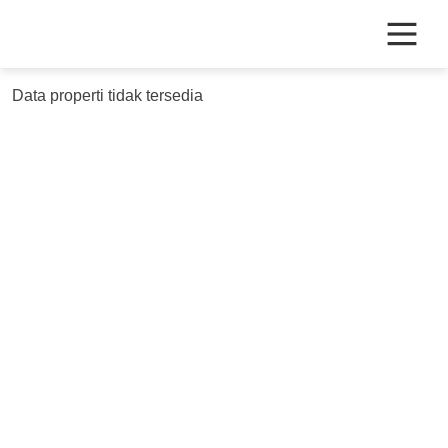
Skip
to
content
Data properti tidak tersedia