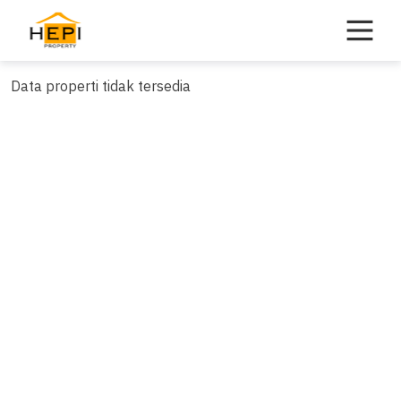
Skip
to
content
Data properti tidak tersedia