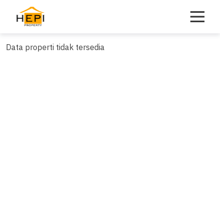
Skip
to
content
Data properti tidak tersedia