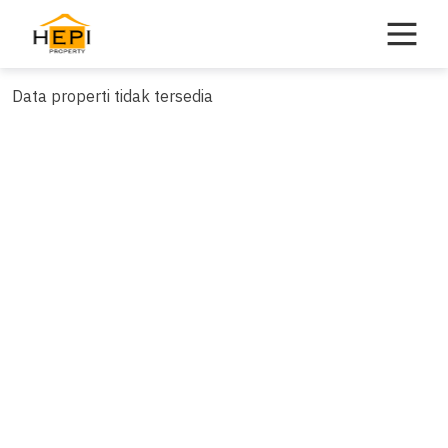
Skip
to
content
Data properti tidak tersedia