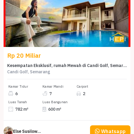
Rp 20 Miliar
Kesempatan Eksklusif, rumah Mewah di Candi Golf, Semarang, LB 600m²
Candi Golf, Semarang
Kamar Tidur
Kamar Mandi
Carport
6
7
2
Luas Tanah
Luas Bangunan
782 m²
600 m²
Whatsapp
Else Susilowaty