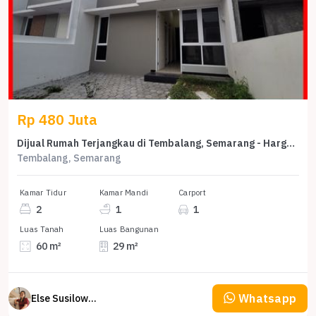
Rp 480 Juta
Dijual Rumah Terjangkau di Tembalang, Semarang - Harga 480 Juta
Tembalang, Semarang
Kamar Tidur
Kamar Mandi
Carport
2
1
1
Luas Tanah
Luas Bangunan
60 m²
29 m²
Whatsapp
Else Susilowaty