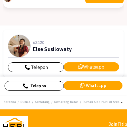
63420
Else Susilowaty
Whatsapp
Telepon
Whatsapp
Telepon
Beranda
/
Rumah
/
Semarang
/
Semarang Barat
/
Rumah Siap Huni di Area Semarang Barat, Semarang, LT 160m²
Join
Titi