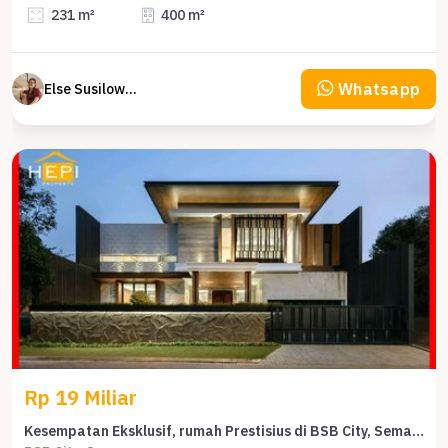
231 m²
400 m²
Whatsapp
Else Susilowaty
Rp 19 Miliar
Kesempatan Eksklusif, rumah Prestisius di BSB City, Semarang, LB 900m²