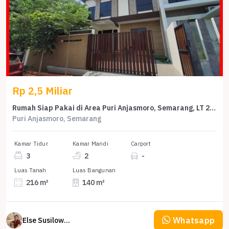
Rp 2,5 Miliar
Rumah Siap Pakai di Area Puri Anjasmoro, Semarang, LT 216m²
Puri Anjasmoro, Semarang
Kamar Tidur
Kamar Mandi
Carport
3
2
-
Luas Tanah
Luas Bangunan
216 m²
140 m²
Whatsapp
Else Susilowaty