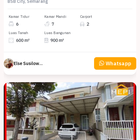
BSB City, Semarang
Kamar Tidur
Kamar Mandi
Carport
6
7
2
Luas Tanah
Luas Bangunan
600 m²
900 m²
Whatsapp
Else Susilowaty