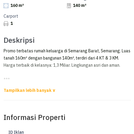
160 m²
140 m²
Carport
1
Deskripsi
Promo terbatas rumah keluarga di Semarang Barat, Semarang. Luas
tanah 160m² dengan bangunan 140m², terdiri dari 4 KT & 3 KM.
Harga terbaik di kelasnya: 1,3 Miliar. Lingkungan asri dan aman.
***
Rumah Bangunan Baru Puri Anjasmoro, Semarang
Dijual Rumah Bangunan Baru
Puri Anjasmoro, Semarang
Informasi Properti
Rumah 1 Lantai
Luas Tanah 160m²
ID Iklan