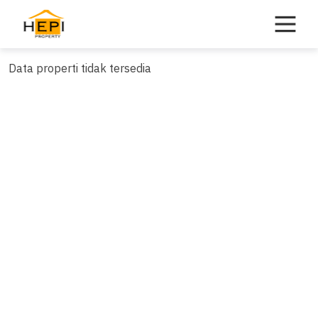
Skip
to
content
Data properti tidak tersedia