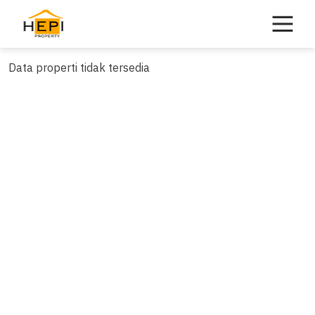
Skip
to
content
Data properti tidak tersedia