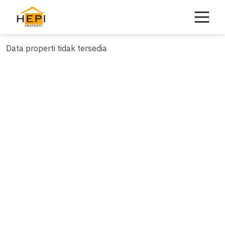
Skip
to
content
Data properti tidak tersedia