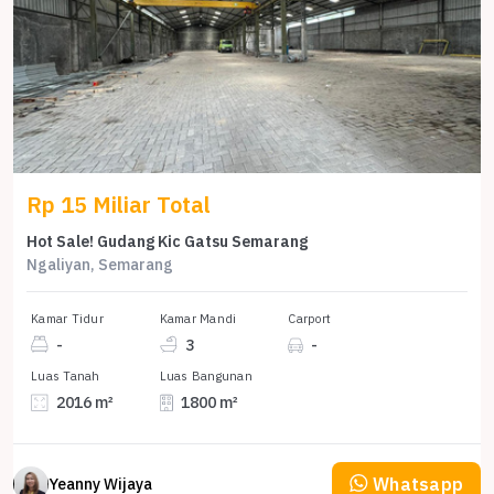
Rp 15 Miliar Total
Hot Sale! Gudang Kic Gatsu Semarang
Ngaliyan, Semarang
Kamar Tidur
Kamar Mandi
Carport
-
3
-
Luas Tanah
Luas Bangunan
2016 m²
1800 m²
Whatsapp
Yeanny Wijaya