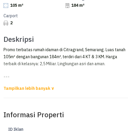
105 m²
184 m²
Carport
2
Deskripsi
Promo terbatas rumah idaman di Citragrand, Semarang. Luas tanah
105m² dengan bangunan 184m², terdiri dari 4 KT & 3 KM. Harga
terbaik di kelasnya: 2,5 Miliar. Lingkungan asri dan aman.
***
Buruan Tinggal 1 Unit Copper Attic Room Di Citragrand Semarang
Buruang Tinggal 1 Unit
Rumah ada attic room nya di Citragrand
Informasi Properti
Semarang
LT 105
ID Iklan