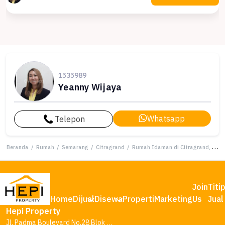
1535989
Yeanny Wijaya
Whatsapp
Telepon
Beranda
/
Rumah
/
Semarang
/
Citragrand
/
Rumah Idaman di Citragrand, Semarang, 4 KT, Harga 2,5 Miliar
Join
Titi
Home
Dijual
Disewa
Properti
Marketing
Us
Jual
Hepi Property
Jl. Padma Boulevard No.28 Blok AA1, Tambakharjo, Kec. Semarang Barat, Kota Semarang, Jawa Tengah 50145