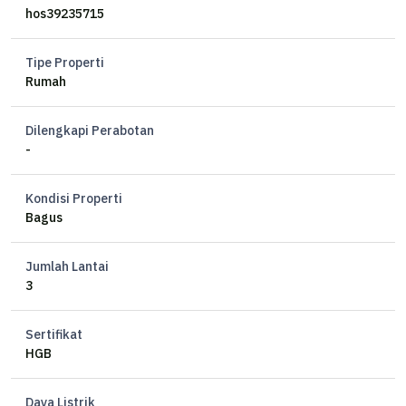
LB 184
hos39235715
Kamar Tidur 4 + 1
Kamar Mandi 3 + 1
Tipe Properti
Listrik 2200 watt
Rumah
Air Pam
Hadap Barat Daya
Dilengkapi Perabotan
Ada View
-
Ada attic room
Balkon ada 2
Kondisi Properti
Carport
Bagus
Free PPN untuk bulan Mei 2025 saja
Jumlah Lantai
3
Sertifikat
HGB
Daya Listrik