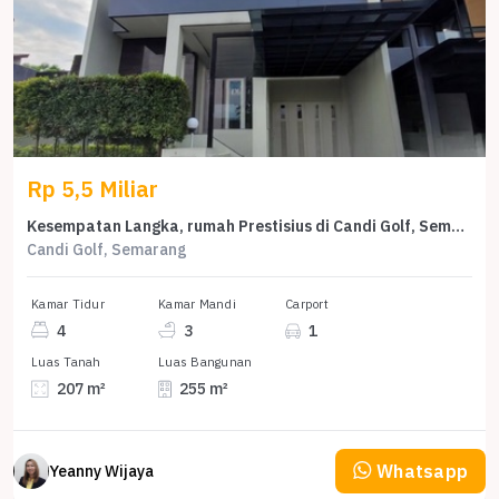
Rp 5,5 Miliar
Kesempatan Langka, rumah Prestisius di Candi Golf, Semarang, LB 255m²
Candi Golf, Semarang
Kamar Tidur
Kamar Mandi
Carport
4
3
1
Luas Tanah
Luas Bangunan
207 m²
255 m²
Whatsapp
Yeanny Wijaya