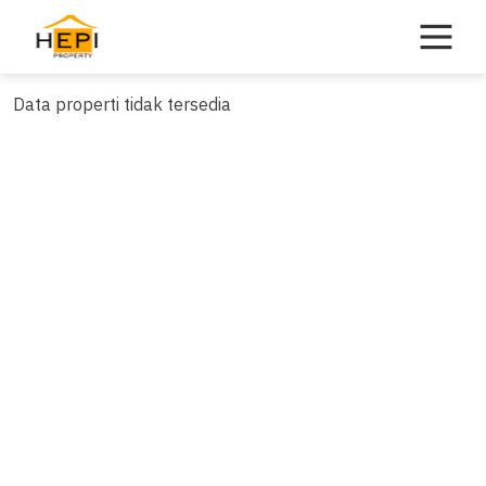
Skip
to
content
Data properti tidak tersedia