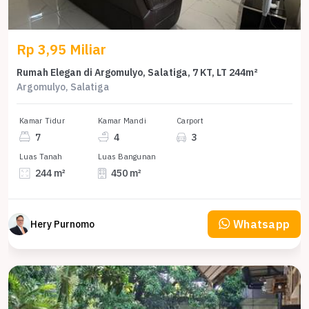
Rp 3,95 Miliar
Rumah Elegan di Argomulyo, Salatiga, 7 KT, LT 244m²
Argomulyo, Salatiga
Kamar Tidur
Kamar Mandi
Carport
7
4
3
Luas Tanah
Luas Bangunan
244 m²
450 m²
Whatsapp
Hery Purnomo