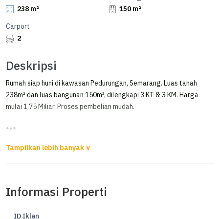
238 m²
150 m²
Carport
2
Deskripsi
Rumah siap huni di kawasan Pedurungan, Semarang. Luas tanah
238m² dan luas bangunan 150m², dilengkapi 3 KT & 3 KM. Harga
mulai 1,75 Miliar. Proses pembelian mudah.
***
Dijual Rumah Siap Huni di Hook Jalan Lebar di Palebon Pedurungan
Posisi di Hook
Jalan papasan 3 mobil longgar
Informasi Properti
1 lantai
Rapi dan siap huni
ID Iklan