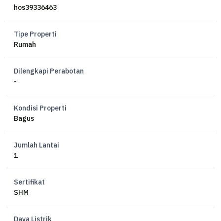
Luas tanah 238 m2
hos39336463
Harga nego
Tipe Properti
Rumah
Dilengkapi Perabotan
-
Kondisi Properti
Bagus
Jumlah Lantai
1
Sertifikat
SHM
Daya Listrik