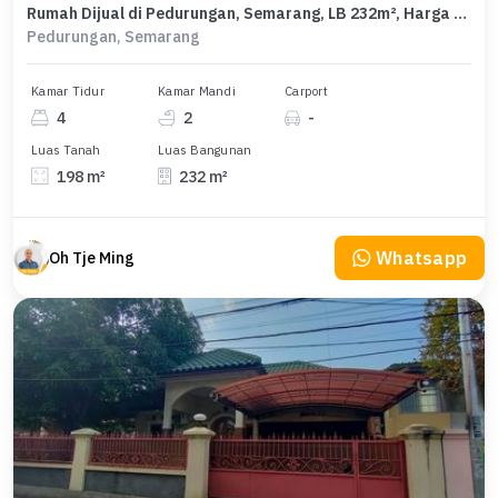
Rumah Dijual di Pedurungan, Semarang, LB 232m², Harga Kompetitif!
Pedurungan, Semarang
Kamar Tidur
Kamar Mandi
Carport
4
2
-
Luas Tanah
Luas Bangunan
198 m²
232 m²
Whatsapp
Oh Tje Ming