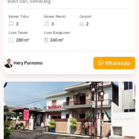
Bukit Sari, Semarang
Kamar Tidur
Kamar Mandi
Carport
3
3
2
Luas Tanah
Luas Bangunan
280 m²
240 m²
Whatsapp
Hery Purnomo