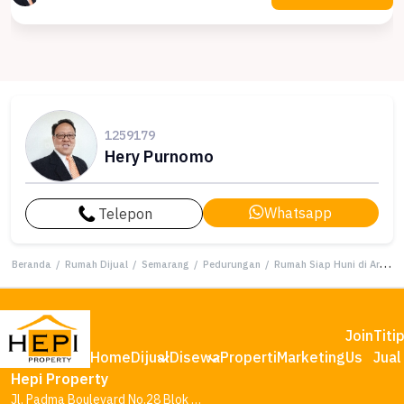
1259179
Hery Purnomo
Whatsapp
Telepon
Beranda
/
Rumah Dijual
/
Semarang
/
Pedurungan
/
Rumah Siap Huni di Area Pedurungan, Semarang, LT 238m²
Join
Titi
Home
Dijual
Disewa
Properti
Marketing
Us
Jual
Hepi Property
Jl. Padma Boulevard No.28 Blok AA1, Tambakharjo, Kec. Semarang Barat, Kota Semarang, Jawa Tengah 50145