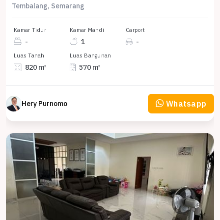
Tembalang, Semarang
Kamar Tidur
Kamar Mandi
Carport
-
1
-
Luas Tanah
Luas Bangunan
820 m²
570 m²
Whatsapp
Hery Purnomo