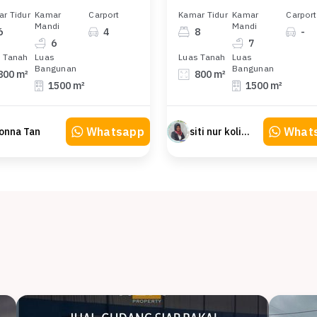
r Tidur
Kamar
Carport
Kamar Tidur
Kamar
Carport
Mandi
Mandi
6
4
8
-
6
7
 Tanah
Luas
Luas Tanah
Luas
Bangunan
Bangunan
800 m²
800 m²
1500 m²
1500 m²
Whatsapp
What
onna Tan
siti nur kolimah