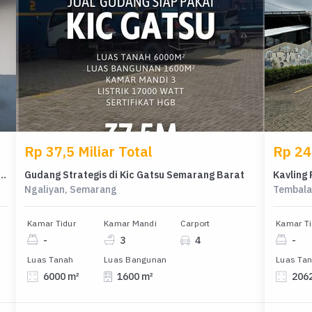
Rp 37,5 Miliar Total
Rp 24 
tegis di Kic Gatsu Ngaliyan Semarang
Gudang Strategis di Kic Gatsu Semarang Barat
Ngaliyan, Semarang
Tembala
Kamar Tidur
Kamar Mandi
Carport
Kamar Ti
-
3
4
-
Luas Tanah
Luas Bangunan
Luas Ta
6000 m²
1600 m²
206