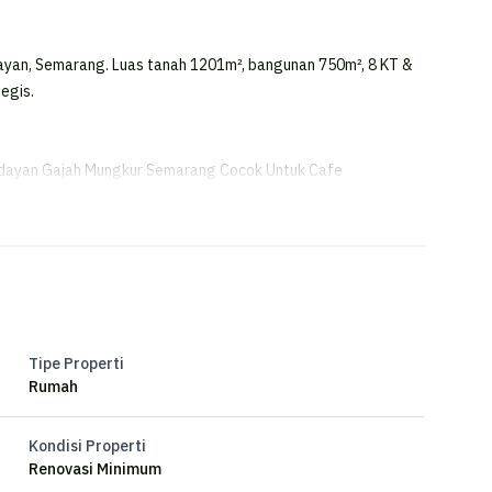
yan, Semarang. Luas tanah 1201m², bangunan 750m², 8 KT &
tegis.
dayan Gajah Mungkur Semarang Cocok Untuk Cafe
Gajah Mungkur Semarang Cocok Untuk Cafe
Tipe Properti
Rumah
Kondisi Properti
Renovasi Minimum