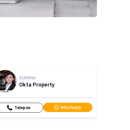
1183566
Okta Property
Whatsapp
Telepon