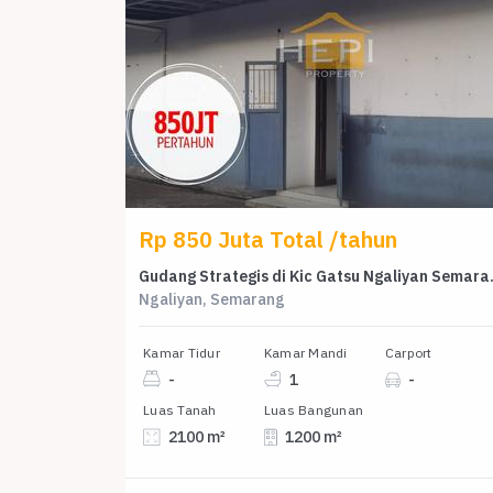
Rp 850 Juta Total /tahun
Gudang Stra
Ngaliyan, Semarang
Kamar Tidur
Kamar Mandi
Carport
-
1
-
Luas Tanah
Luas Bangunan
2100 m²
1200 m²