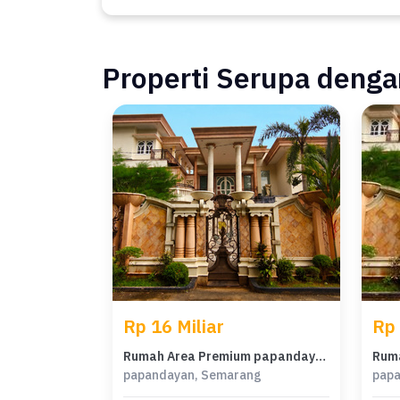
Properti Serupa dengan
Rp 16 Miliar
Rp 
Rumah Area Premium papandayan, Semarang - Harga Terbaik 16 Miliar
papandayan, Semarang
papa