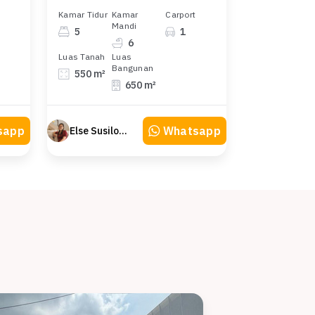
Kamar Tidur
Kamar
Carport
Mandi
5
1
6
Luas Tanah
Luas
Bangunan
550 m²
650 m²
sapp
Whatsapp
Else Susilowaty