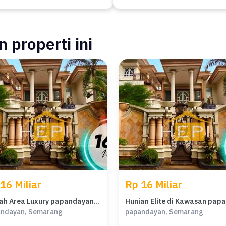
 properti ini
16 Miliar
Rp 16 Miliar
Rumah Area Luxury papandayan, Semarang - Harga Menarik 16 Miliar
ndayan, Semarang
papandayan, Semarang