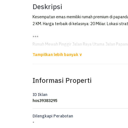
Deskripsi
Kesempatan emas memiliki rumah premium di papanda
2 KM. Harga terbaik di kelasnya: 20 Miliar. Lokasi stra
***
Rumah Mewah Pinggir Jalan Raya Utama Jalan Papan
Rumah Pinggir Jalan Raya Utama Jalan Papandayan 
Informasi Properti
ID Iklan
hos39383295
Dilengkapi Perabotan
-