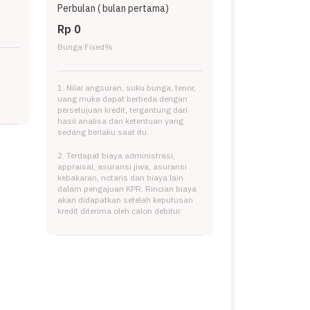
Perbulan (
bulan pertama)
Rp 0
Bunga Fixed
%
1. Nilai angsuran, suku bunga, tenor,
uang muka dapat berbeda dengan
persetujuan kredit, tergantung dari
hasil analisa dan ketentuan yang
sedang berlaku saat itu.
2. Terdapat biaya administrasi,
appraisal, asuransi jiwa, asuransi
kebakaran, notaris dan biaya lain
dalam pengajuan KPR. Rincian biaya
akan didapatkan setelah keputusan
kredit diterima oleh calon debitur.