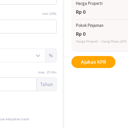
Harga Properti
Rp 0
min 10%
Pokok Pinjaman
Rp 0
Harga Properti - Uang Muka (DP)
%
Ajukan KPR
max. 25 thn
Tahun
uai kebijakan bank