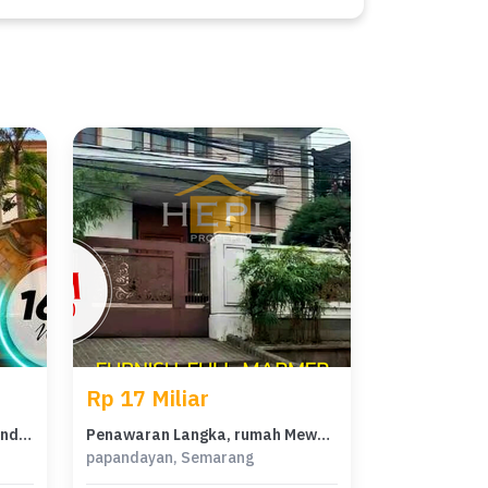
Rp 17 Miliar
Hunian Elite di Kawasan papandayan, Semarang, LB 1500m², Harga 16 Miliar
Penawaran Langka, rumah Mewah di papandayan, Semarang, LB 650m²
papandayan, Semarang