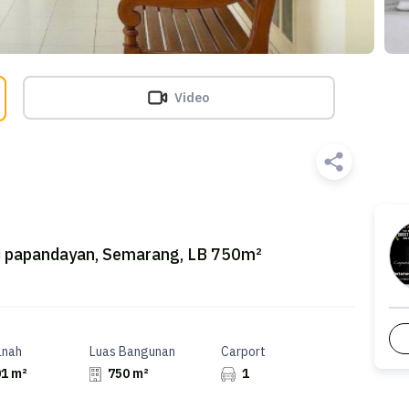
Video
di papandayan, Semarang, LB 750m²
anah
Luas Bangunan
Carport
1 m²
750 m²
1