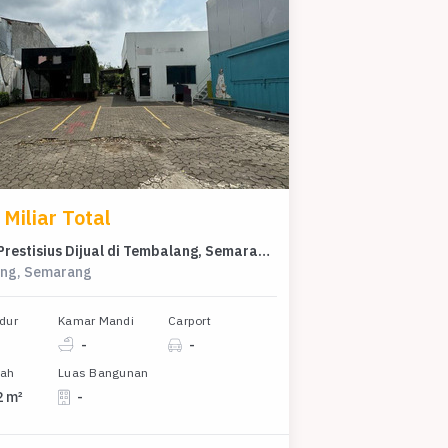
Miliar Total
Kavling Prestisius Dijual di Tembalang, Semarang, Harga 24 Miliar
ng, Semarang
dur
Kamar Mandi
Carport
-
-
nah
Luas Bangunan
2 m²
-