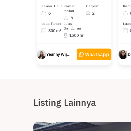
Kamar Tidur
Kamar
Carport
Kama
Mandi
6
2
6
Luas Tanah
Luas
Luas
Bangunan
800 m²
1500 m²
Whatsapp
Yeanny Wijaya
D
Listing Lainnya