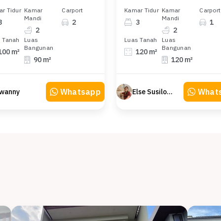
r Tidur
Kamar
Carport
Kamar Tidur
Kamar
Carport
Mandi
Mandi
3
2
3
1
2
2
 Tanah
Luas
Luas Tanah
Luas
Bangunan
Bangunan
100 m²
120 m²
90 m²
120 m²
Whatsapp
What
wanny
Else Susilowaty