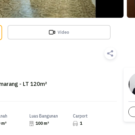
Video
emarang - LT 120m²
anah
Luas Bangunan
Carport
 m²
100 m²
1