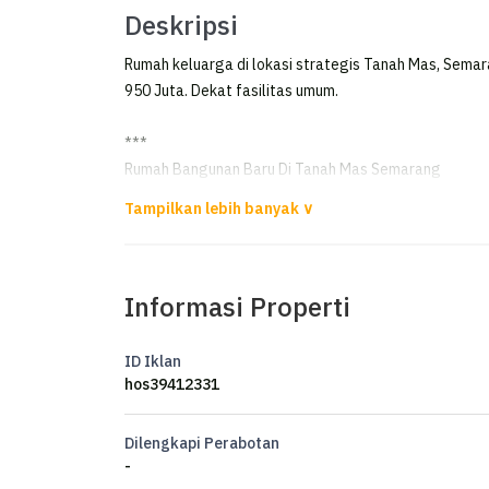
Deskripsi
Rumah keluarga di lokasi strategis Tanah Mas, Semar
950 Juta. Dekat fasilitas umum.
***
Rumah Bangunan Baru Di Tanah Mas Semarang
Dijual Rumah di Tanah Mas Semarang
Luas Tanah 120m²
Informasi Properti
Kamar Tidur 4
Kamar Mandi 2
Listrik 1300 watt
ID Iklan
Air PDAM
hos39412331
Water Heater
Dilengkapi Perabotan
-