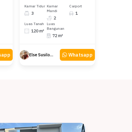
Kamar Tidur
Kamar
Carport
Mandi
3
1
2
Luas Tanah
Luas
Bangunan
120 m²
72 m²
sapp
Whatsapp
Else Susilowaty