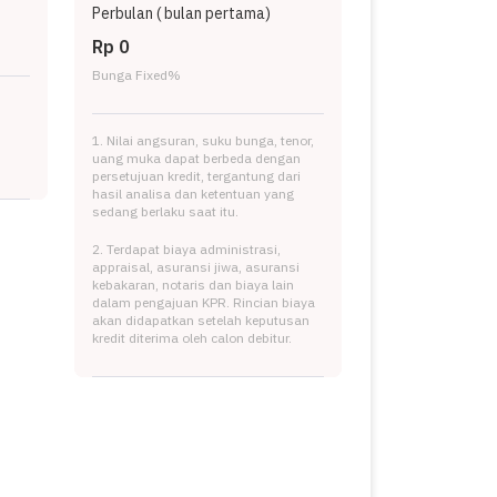
Perbulan (
bulan pertama)
Rp 0
Bunga Fixed
%
1. Nilai angsuran, suku bunga, tenor,
uang muka dapat berbeda dengan
persetujuan kredit, tergantung dari
hasil analisa dan ketentuan yang
sedang berlaku saat itu.
2. Terdapat biaya administrasi,
appraisal, asuransi jiwa, asuransi
kebakaran, notaris dan biaya lain
dalam pengajuan KPR. Rincian biaya
akan didapatkan setelah keputusan
kredit diterima oleh calon debitur.