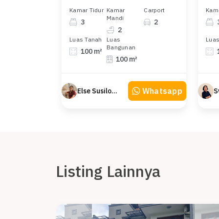
Kamar Tidur
Kamar
Carport
Kama
Mandi
3
2
2
Luas Tanah
Luas
Luas
Bangunan
100 m²
100 m²
Whatsapp
Else Susilowaty
S
Listing Lainnya