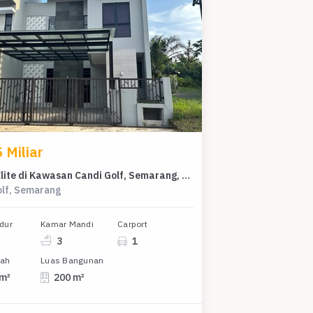
 Miliar
Rumah Elite di Kawasan Candi Golf, Semarang, LB 200m², Harga 4,5 Miliar
olf, Semarang
dur
Kamar Mandi
Carport
3
1
nah
Luas Bangunan
 m²
200 m²