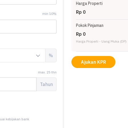
Harga Properti
Rp 0
min 10%
Pokok Pinjaman
Rp 0
Harga Properti - Uang Muka (DP)
%
Ajukan KPR
max. 25 thn
Tahun
uai kebijakan bank