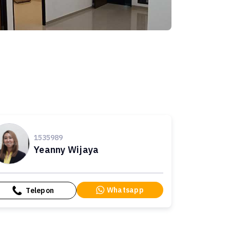
1535989
Yeanny Wijaya
Whatsapp
Telepon