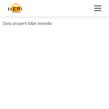
Skip
to
content
Data properti tidak tersedia