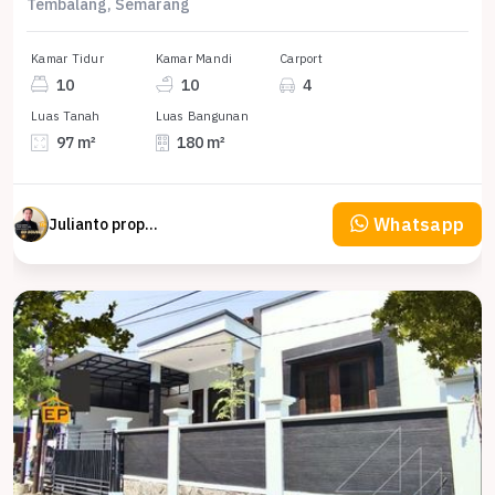
Tembalang, Semarang
Kamar Tidur
Kamar Mandi
Carport
10
10
4
Luas Tanah
Luas Bangunan
97 m²
180 m²
Whatsapp
Julianto property Julianto