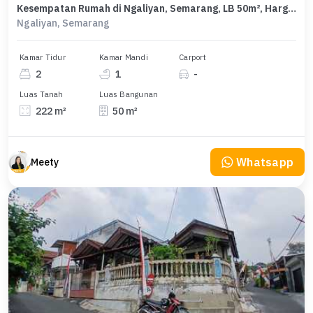
Kesempatan Rumah di Ngaliyan, Semarang, LB 50m², Harga 600 Juta
Ngaliyan, Semarang
Kamar Tidur
Kamar Mandi
Carport
2
1
-
Luas Tanah
Luas Bangunan
222 m²
50 m²
Whatsapp
Meety