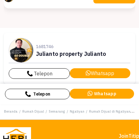
1681746
Julianto property Julianto
Whatsapp
Telepon
Whatsapp
Telepon
Beranda
/
Rumah Dijual
/
Semarang
/
Ngaliyan
/
Rumah Dijual di Ngaliyan, Semarang, LB 45m², Harga Kompetitif!
Join
Titi