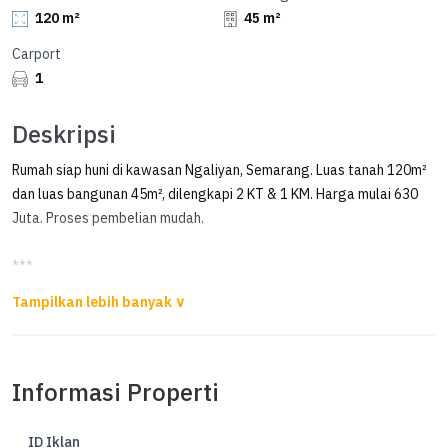
120 m²
45 m²
Carport
1
Deskripsi
Rumah siap huni di kawasan Ngaliyan, Semarang. Luas tanah 120m²
dan luas bangunan 45m², dilengkapi 2 KT & 1 KM. Harga mulai 630
Juta. Proses pembelian mudah.
***
Perumahan Griya Lestari ! All In Semua Biaya ! Sudah SHM
MURAH !!
Rumah Baru di Griya Lestari Ngaliyan Semarang
Informasi Properti
v Indent ±4-6 bulan
v sudah ada pagar
ID Iklan