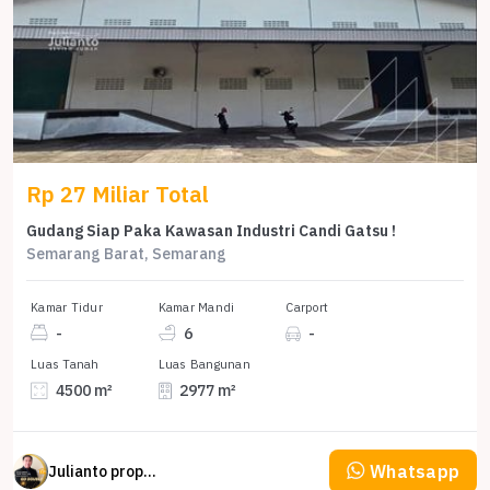
Rp 27 Miliar Total
Gudang Siap Paka Kawasan Industri Candi Gatsu !
Semarang Barat, Semarang
Kamar Tidur
Kamar Mandi
Carport
-
6
-
Luas Tanah
Luas Bangunan
4500 m²
2977 m²
Whatsapp
Julianto property Julianto