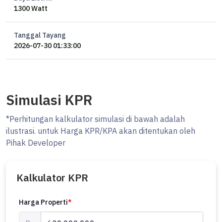
1300 Watt
*harga belum termasuk BPHTB, AJB BN, Biaya KPR dan biaya lainnya
(jika ada)
Tanggal Tayang
2026-07-30 01:33:00
Simulasi KPR
*Perhitungan kalkulator simulasi di bawah adalah
ilustrasi. untuk Harga KPR/KPA akan ditentukan oleh
Pihak Developer
Kalkulator KPR
Harga Properti
*