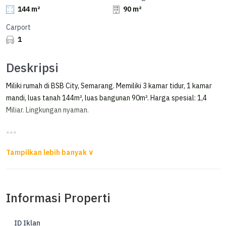
144 m²
90 m²
Carport
1
Deskripsi
Miliki rumah di BSB City, Semarang. Memiliki 3 kamar tidur, 1 kamar
mandi, luas tanah 144m², luas bangunan 90m². Harga spesial: 1,4
Miliar. Lingkungan nyaman.
***
Murah! Rumah Ivy Park Hanya 1,4M Nego di Bsb City Mijen Semarang
MURAH BANGET !!!
Informasi Properti
Dijual Rumah di Ivy Park BSB City Mijen Semarang
Dekat Unika
ID Iklan