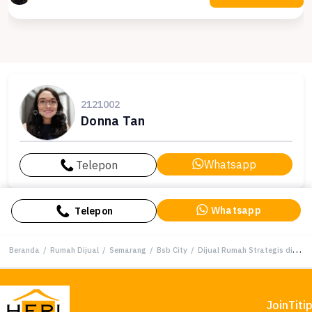
2121002
Donna Tan
Whatsapp
Telepon
Whatsapp
Telepon
Beranda
/
Rumah Dijual
/
Semarang
/
Bsb City
/
Dijual Rumah Strategis di BSB City, Semarang - LT 144m²
Join
Titi