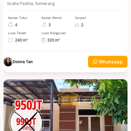
Graha Padma, Semarang
Kamar Tidur
Kamar Mandi
Carport
4
3
2
Luas Tanah
Luas Bangunan
240 m²
320 m²
Whatsapp
Donna Tan