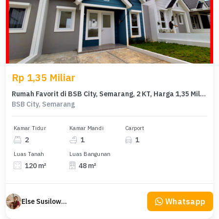
Rp 1,35 Miliar
Rumah Favorit di BSB City, Semarang, 2 KT, Harga 1,35 Miliar
BSB City, Semarang
Kamar Tidur
Kamar Mandi
Carport
2
1
1
Luas Tanah
Luas Bangunan
120 m²
48 m²
Whatsapp
Else Susilowaty