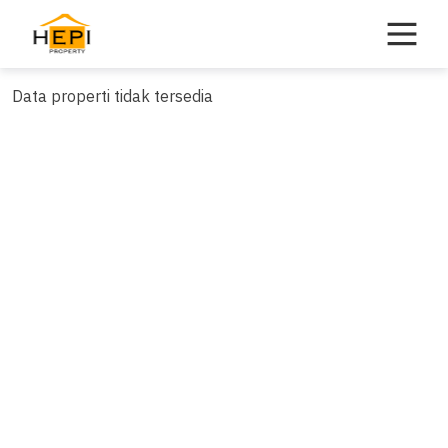
Skip
to
content
Data properti tidak tersedia