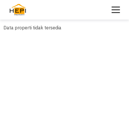
Skip
to
content
Data properti tidak tersedia