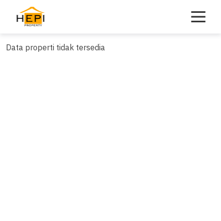
Skip
to
content
Data properti tidak tersedia