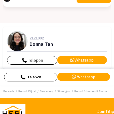
2121002
Donna Tan
Whatsapp
Telepon
Whatsapp
Telepon
Beranda
/
Rumah Dijual
/
Semarang
/
Simongan
/
Rumah Idaman di Simongan, Semarang, 4 KT, Harga 1,8 Miliar
Join
Titi