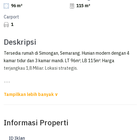
96 m²
115 m²
Carport
1
Deskripsi
Tersedia rumah di Simongan, Semarang. Hunian modern dengan 4
kamar tidur dan 3 kamar mandi. LT 96m², LB 115m². Harga
terjangkau 1,8 Miliar. Lokasi strategis.
***
Murah!! Jual Rugi Rumah Di Paramount, Simongan, Manyaran,
Semarang Barat..
Dijual MURAH (RUGI)
Informasi Properti
Rumah Bagus Siap Huni di Paramount Village, Simongan, Manyaran,
Semarang Barat.
ID Iklan