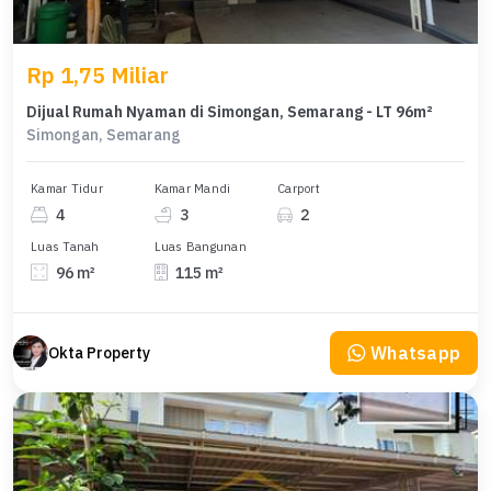
Rp 1,75 Miliar
Dijual Rumah Nyaman di Simongan, Semarang - LT 96m²
Simongan, Semarang
Kamar Tidur
Kamar Mandi
Carport
4
3
2
Luas Tanah
Luas Bangunan
96 m²
115 m²
Whatsapp
Okta Property