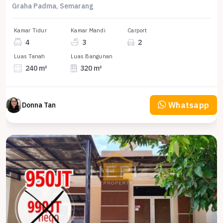
Graha Padma, Semarang
Kamar Tidur
Kamar Mandi
Carport
4
3
2
Luas Tanah
Luas Bangunan
240 m²
320 m²
Whatsapp
Donna Tan