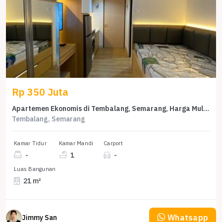
Rp 350 Juta
Apartemen Ekonomis di Tembalang, Semarang, Harga Mulai 350 Juta
Tembalang, Semarang
Kamar Tidur
Kamar Mandi
Carport
-
1
-
Luas Bangunan
21 m²
Whatsapp
Jimmy San