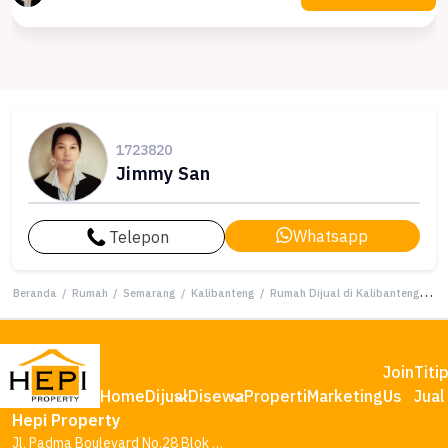
1723820
Jimmy San
Whatsapp
Telepon
Beranda
/
Rumah
/
Semarang
/
Kalibanteng
/
Rumah Dijual di Kalibanteng, Semarang, LB 210m², Harga Kompetitif!
Join
Titi
Home
Dijual
Disewa
Properti
Marketing
Us
Jual
Hepi Property
Jl. Padma Boulevard No.28 Blok AA1, Tambakharjo, Kec. Semarang Barat, Kota Semarang, Jawa Tengah 50145