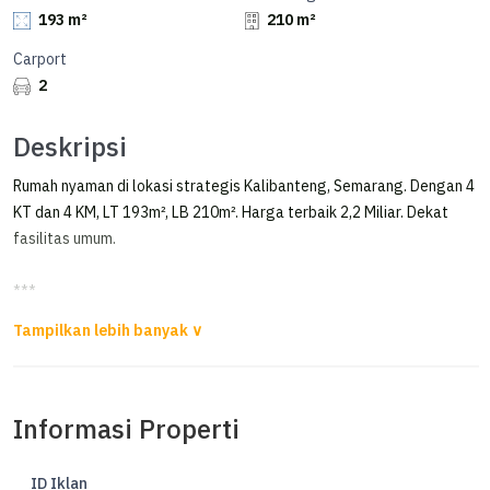
193 m²
210 m²
Carport
2
Deskripsi
Rumah nyaman di lokasi strategis Kalibanteng, Semarang. Dengan 4
KT dan 4 KM, LT 193m², LB 210m². Harga terbaik 2,2 Miliar. Dekat
fasilitas umum.
***
Rumah 2 Lantai Masih Kinclong Wologito Manyaran Semarang Barat
Dijual Rumah 2 Lantai di Wologito, Semarang Barat
Bangunan tahun 2020, renovasi penambahan bangunan bagian
Informasi Properti
belakang tahun 2022
Luas Tanah 193m²
ID Iklan