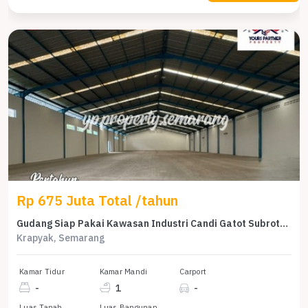
Rp 675 Juta Total /tahun
Gudang Siap Pakai Kawasan Industri Candi Gatot Subroto Semarang
Krapyak, Semarang
Kamar Tidur
Kamar Mandi
Carport
-
1
-
Luas Tanah
Luas Bangunan