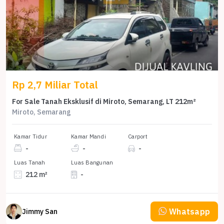
Rp 2,7 Miliar Total
For Sale Tanah Eksklusif di Miroto, Semarang, LT 212m²
Miroto, Semarang
Kamar Tidur
Kamar Mandi
Carport
-
-
-
Luas Tanah
Luas Bangunan
212 m²
-
Whatsapp
Jimmy San