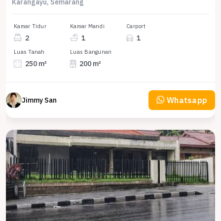
Karangayu, Semarang
Kamar Tidur
Kamar Mandi
Carport
2
1
1
Luas Tanah
Luas Bangunan
250 m²
200 m²
Whatsapp
Jimmy San