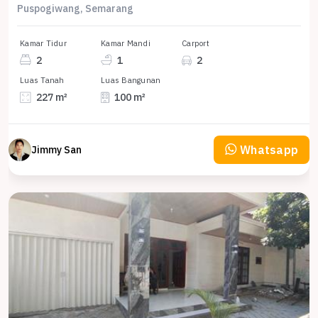
Puspogiwang, Semarang
Kamar Tidur
Kamar Mandi
Carport
2
1
2
Luas Tanah
Luas Bangunan
227 m²
100 m²
Whatsapp
Jimmy San